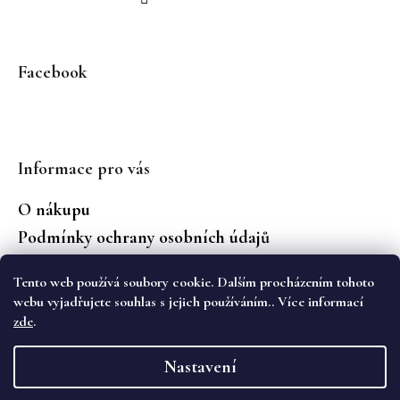
Facebook
Informace pro vás
O nákupu
Podmínky ochrany osobních údajů
Jaké značky prodáváme?
Tento web používá soubory cookie. Dalším procházením tohoto
Vrácení zboží
webu vyjadřujete souhlas s jejich používáním.. Více informací
zde
.
Vytvořil Shoptet
Nastavení
Copyright 2026
WS Boutique
. Všechna práva