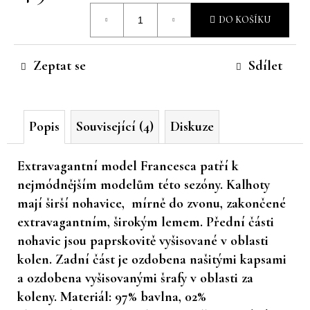
Měrná
č
DO KOŠÍKU
u
cena:
j
e
Zeptat se
Sdílet
m
e
Popis
Související (4)
Diskuze
Extravagantní model Francesca patří k
nejmódnějším modelům této sezóny. Kalhoty
mají širší nohavice, mírně do zvonu, zakončené
extravagantním, širokým lemem. Přední části
nohavic jsou paprskovitě vyšisované v oblasti
kolen. Zadní část je ozdobena našitými kapsami
a ozdobena vyšisovanými šrafy v oblasti za
koleny. Materiál: 97% bavlna, 02%