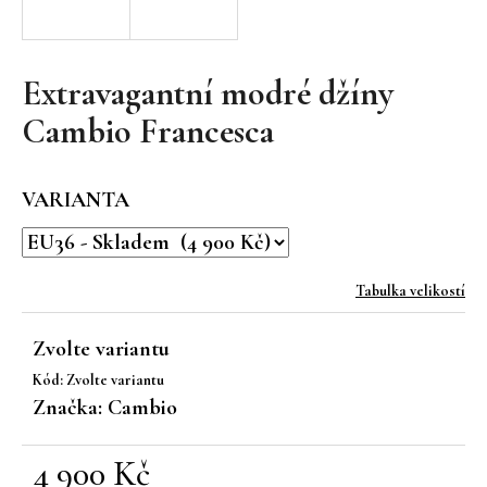
a
j
í
Extravagantní modré džíny
t
Cambio Francesca
?
VARIANTA
HLEDAT
Tabulka velikostí
Zvolte variantu
D
Kód:
Zvolte variantu
o
Značka:
Cambio
p
o
r
4 900 Kč
u