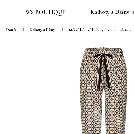
K
Přejít
o
na
Kalhoty a Džíny
Zpět
Zpět
š
obsah
do
do
í
Domů
Kalhoty a Džíny
Měkké béžové kalhoty Cambio Colette s 
obchodu
obchodu
k