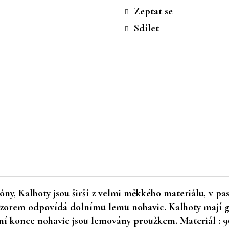
cena:
Zeptat se
Sdílet
óny, Kalhoty jsou širší z velmi měkkého materiálu, v p
vzorem odpovídá dolnímu lemu nohavic. Kalhoty mají g
ní konce nohavic jsou lemovány proužkem. Materiál : 96