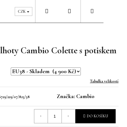
Hledat
Přihlášení
Nákupní
Péče & Šatník
Kontakty
CZK
košík
lhoty Cambio Colette s potiskem
Tabulka velikostí
Značka:
Cambio
6729/229/07/823/38
DO KOŠÍKU