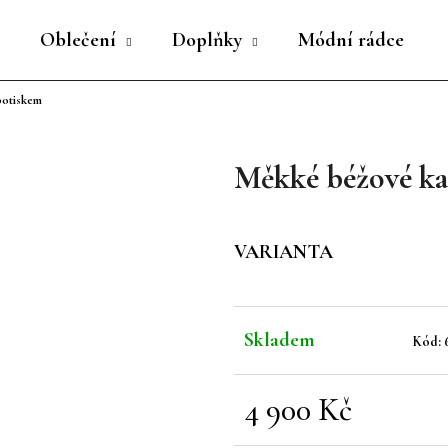
Oblečení
Doplňky
Módní rádce
potiskem
Co potřebujete najít?
Měkké béžové ka
HLEDAT
VARIANTA
Doporučujeme
Skladem
Kód:
4 900 Kč
Měrná