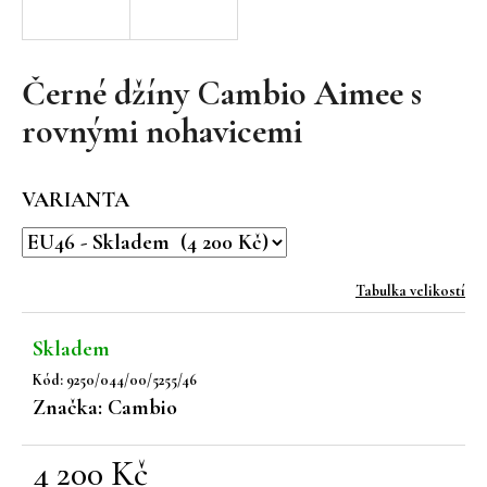
a
j
í
Černé džíny Cambio Aimee s
t
rovnými nohavicemi
?
VARIANTA
HLEDAT
Tabulka velikostí
Skladem
D
Kód:
9250/044/00/5255/46
o
Značka:
Cambio
p
o
r
4 200 Kč
u