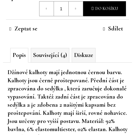
Měrná
č
DO KOŠÍKU
u
cena:
j
e
Zeptat se
Sdílet
m
e
Popis
Související (4)
Diskuze
Džínové kalhoty mají jednotnou černou barvu.
Kalhoty jsou černě proštepované. Přední část je
zpracována do sedýlka , která zaručuje dokonalé
vypasování. Taktéž zadní část je zpracována do
sedýlka a je zdobena 2 našitými kapsami bez
proštepování. Kalhoty mají širší, rovné nohavice.
Jsou určeny pro vyšší postavu. Materiál: 92%
bavlna, 6% elastomultiester, 02% elastan. Kalhoty