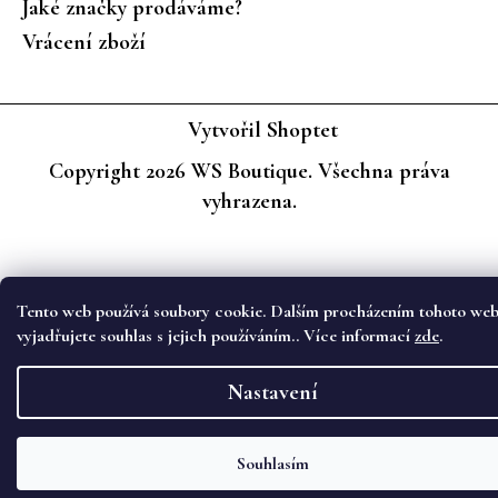
Jaké značky prodáváme?
Vrácení zboží
Vytvořil Shoptet
Copyright 2026
WS Boutique
. Všechna práva
vyhrazena.
Tento web používá soubory cookie. Dalším procházením tohoto we
vyjadřujete souhlas s jejich používáním.. Více informací
zde
.
Nastavení
Souhlasím
Objevte novou kolekci podzimních kalhot Cambio na eshopu i v kamenném
obchodě WS Boutique. 🌷