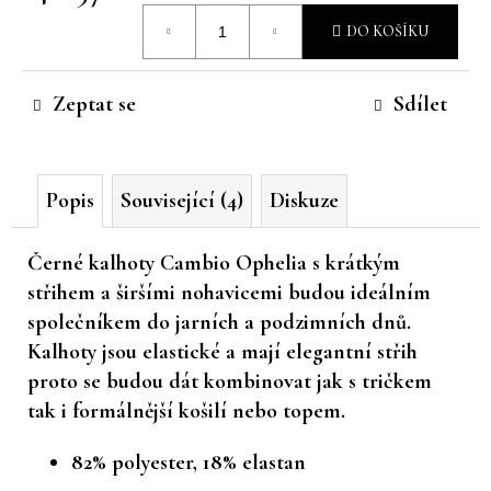
Měrná
č
DO KOŠÍKU
u
cena:
j
e
Zeptat se
Sdílet
m
e
Popis
Související (4)
Diskuze
Černé kalhoty Cambio Ophelia s krátkým
střihem a širšími nohavicemi budou ideálním
společníkem do jarních a podzimních dnů.
Kalhoty jsou elastické a mají elegantní střih
proto se budou dát kombinovat jak s tričkem
tak i formálnější košilí nebo topem.
82% polyester, 18% elastan