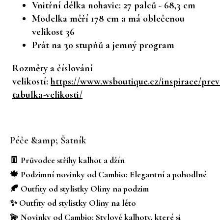
Vnitřní délka nohavic: 27 palců - 68,3 cm
Modelka měří 178 cm a má oblečenou
velikost 36
Prát na 30 stupňů a jemný program
Rozměry a číslování
velikostí:
https://www.wsboutique.cz/inspirace/prev
tabulka-velikosti/
Z
á
Péče &amp; Šatník
p
a
👖 Průvodce střihy kalhot a džín
t
🍁 Podzimní novinky od Cambio: Elegantní a pohodlné
í
🍂 Outfity od stylistky Oliny na podzim
✨ Outfity od stylistky Oliny na léto
💫 Novinky od Cambio: Stylové kalhoty, které si