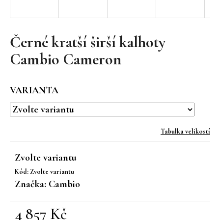
a
j
í
Černé kratší širší kalhoty
t
Cambio Cameron
?
VARIANTA
HLEDAT
Tabulka velikostí
Zvolte variantu
D
Kód:
Zvolte variantu
o
Značka:
Cambio
p
o
r
4 857 Kč
u