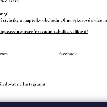
2% elastan
t 36
 stylistky a majitelky obchodu Oliny Sýkorové s více ne
que.cz/inspirace/prevodni-tabulka-velikosti/
gram
Facebook
Sledovat na Instagramu