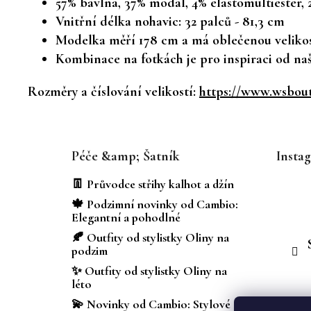
57% bavlna, 37% modal, 4% elastomultiester, 
Vnitřní délka nohavic: 32 palců - 81,3 cm
Modelka měří 178 cm a má oblečenou velikos
Kombinace na fotkách je pro inspiraci od naší
Rozměry a číslování velikostí:
https://www.wsbouti
Z
á
Péče &amp; Šatník
Insta
p
a
👖 Průvodce střihy kalhot a džín
t
🍁 Podzimní novinky od Cambio:
í
Elegantní a pohodlné
🍂 Outfity od stylistky Oliny na
podzim
✨ Outfity od stylistky Oliny na
léto
💫 Novinky od Cambio: Stylové