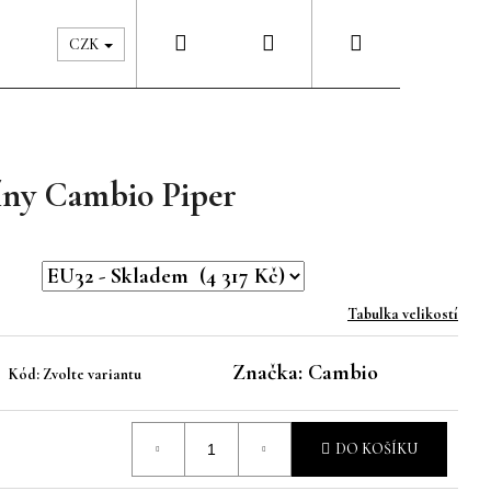
Hledat
Přihlášení
Nákupní
Péče & Šatník
Kontakty
CZK
košík
íny Cambio Piper
Tabulka velikostí
Značka:
Cambio
Kód:
Zvolte variantu
DO KOŠÍKU