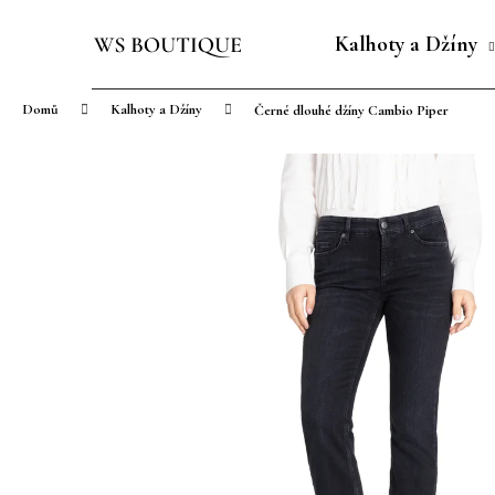
K
Přejít
o
na
Kalhoty a Džíny
Zpět
Zpět
š
obsah
do
do
í
Domů
Kalhoty a Džíny
Černé dlouhé džíny Cambio Piper
obchodu
obchodu
k