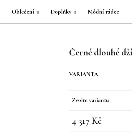
Oblečení
Doplňky
Módní rádce
Co potřebujete najít?
Černé dlouhé dž
HLEDAT
VARIANTA
Doporučujeme
Zvolte variantu
4 317 Kč
Měrná