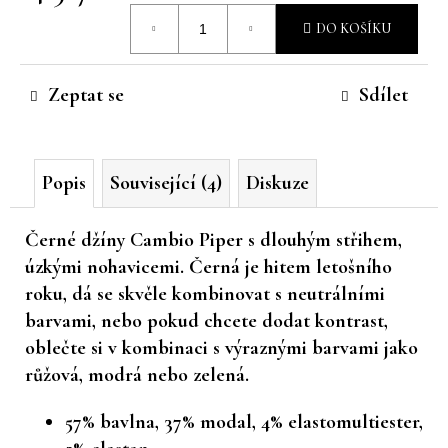
Měrná
č
DO KOŠÍKU
u
cena:
j
e
Zeptat se
Sdílet
m
e
Popis
Související (4)
Diskuze
Černé džíny Cambio Piper s dlouhým střihem,
úzkými nohavicemi. Černá je hitem letošního
roku, dá se skvěle kombinovat s neutrálními
barvami, nebo pokud chcete dodat kontrast,
oblečte si v kombinaci s výraznými barvami jako
růžová, modrá nebo zelená.
57% bavlna, 37% modal, 4% elastomultiester,