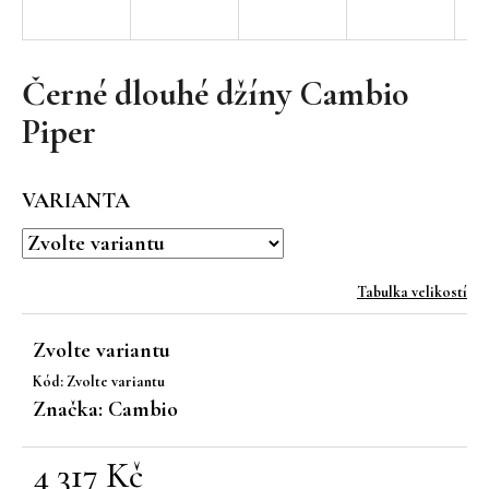
a
j
í
Černé dlouhé džíny Cambio
t
Piper
?
VARIANTA
HLEDAT
Tabulka velikostí
Zvolte variantu
D
Kód:
Zvolte variantu
o
Značka:
Cambio
p
o
r
4 317 Kč
u