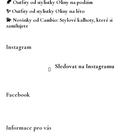
í
🍂 Outfity od stylistky Oliny na podzim
✨ Outfity od stylistky Oliny na léto
💫 Novinky od Cambio: Stylové kalhoty, které si
zamilujete
Instagram
Sledovat na Instagramu
Facebook
Informace pro vás