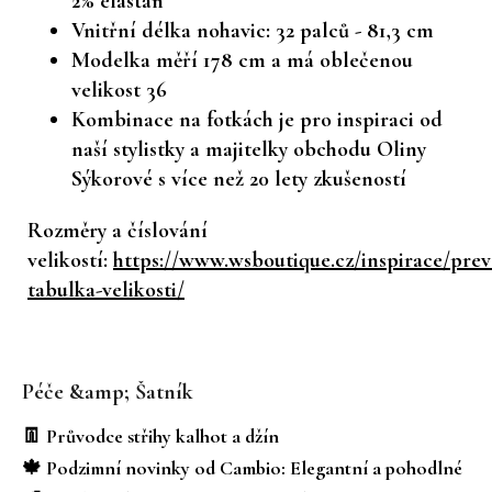
2% elastan
Vnitřní délka nohavic: 32 palců - 81,3 cm
Modelka měří 178 cm a má oblečenou
velikost 36
Kombinace na fotkách je pro inspiraci od
naší stylistky a majitelky obchodu Oliny
Sýkorové s více než 20 lety zkušeností
Rozměry a číslování
velikostí:
https://www.wsboutique.cz/inspirace/prev
tabulka-velikosti/
Z
á
Péče &amp; Šatník
p
a
👖 Průvodce střihy kalhot a džín
t
🍁 Podzimní novinky od Cambio: Elegantní a pohodlné