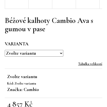
a
j
í
Béžové kalhoty Cambio Ava s
t
gumou v pase
?
VARIANTA
HLEDAT
Tabulka velikostí
Zvolte variantu
D
Kód:
Zvolte variantu
o
Značka:
Cambio
p
o
r
4 857 Kč
u