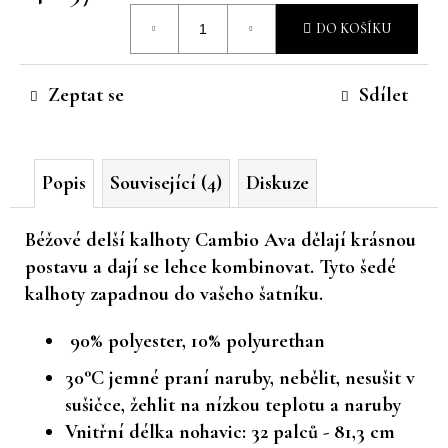
Měrná
č
DO KOŠÍKU
u
cena:
j
e
Zeptat se
Sdílet
m
e
Popis
Související (4)
Diskuze
Béžové delší kalhoty Cambio Ava dělají krásnou
postavu a dají se lehce kombinovat. Tyto šedé
kalhoty zapadnou do vašeho šatníku.
90% polyester, 10% polyurethan
30°C jemné praní naruby, nebělit, nesušit v
sušičce, žehlit na nízkou teplotu a naruby
Vnitřní délka nohavic: 32 palců - 81,3 cm