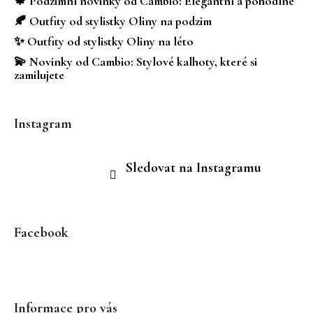
🍁 Podzimní novinky od Cambio: Elegantní a pohodlné
í
🍂 Outfity od stylistky Oliny na podzim
✨ Outfity od stylistky Oliny na léto
💫 Novinky od Cambio: Stylové kalhoty, které si
zamilujete
Instagram
Sledovat na Instagramu
Facebook
Informace pro vás