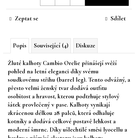
cena:
č
u
Zeptat se
Sdílet
j
e
m
e
Popis
Související (4)
Diskuze
Žluté kalhoty Cambio Orelie přinášejí svěží
pohled na letní eleganci díky svému
soudkovému střihu (barrel leg). Tento odvážný, a
přesto velmi ženský tvar dodává outfitu
osobitost a hravost, kterou podtrhuje stylový
šátek provlečený v pase. Kalhoty vynikají
zkrácenou délkou 28 palců, která odhaluje
kotníky a dodává celkové postavě lehkost a
moderní šmrnc. Díky ušlechtilé směsi lyocellu a
bavlny s příměsí elastanu jsou kalhoty