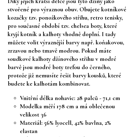
Díky jejich kratší délce jsou tyto džíny jako
stvořené pro výraznou obuv. Obujete kotníkové
kozačky tzv. ponožkového střihu, retro tenisky,
pro současné období tzv. chelsea boty, které
kryjí kotník a kalhoty vhodně doplní. I tady
můžete volit výraznější barvy např. koňakovou,
zrzavou nebo tmavě modrou. Pokud máte
soudkové kalhoty džínového střihu v modré
barvě jsou modré boty trefou do černého,
protože již nemusíte řešit barvy kousků, které
budete ke kalhotám kombinovat.
Vnitřní délka nohavic: 28 palců - 71,1 cm
Modelka měří 178 cm a má oblečenou
velikost 36
Materiál: 56% lyocell, 42% bavlna, 2%
elastan