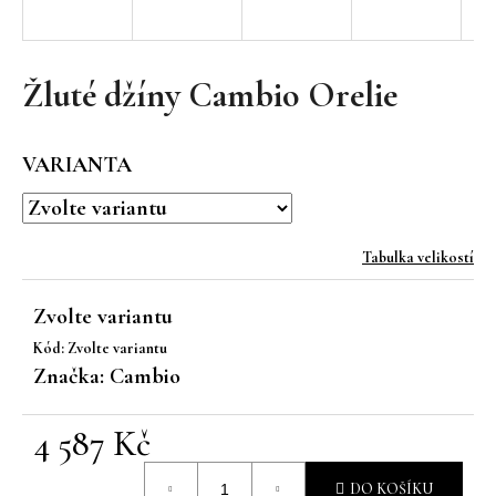
a
j
í
Žluté džíny Cambio Orelie
t
?
VARIANTA
Tabulka velikostí
HLEDAT
Zvolte variantu
Kód:
Zvolte variantu
D
Značka:
Cambio
o
p
4 587 Kč
o
r
Měrná
u
DO KOŠÍKU