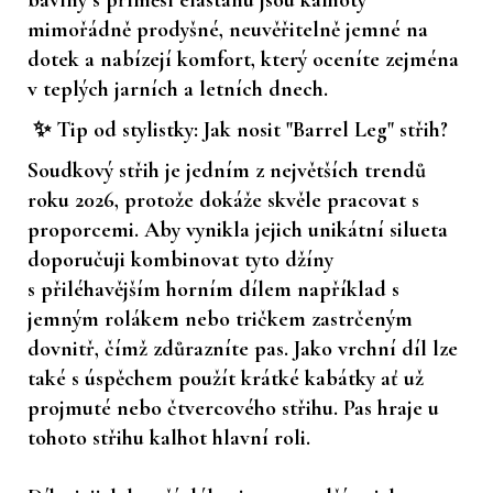
mimořádně prodyšné, neuvěřitelně jemné na
dotek a nabízejí komfort, který oceníte zejména
v teplých jarních a letních dnech.
✨ Tip od stylistky: Jak nosit "Barrel Leg" střih?
Soudkový střih je jedním z největších trendů
roku 2026, protože dokáže skvěle pracovat s
proporcemi. Aby vynikla jejich unikátní silueta
doporučuji kombinovat tyto džíny
s
přiléhavějším horním dílem
například s
jemným rolákem nebo tričkem zastrčeným
dovnitř, čímž zdůrazníte pas. Jako vrchní díl lze
také s úspěchem použít krátké kabátky ať už
projmuté nebo čtvercového střihu. Pas hraje u
tohoto střihu kalhot hlavní roli.