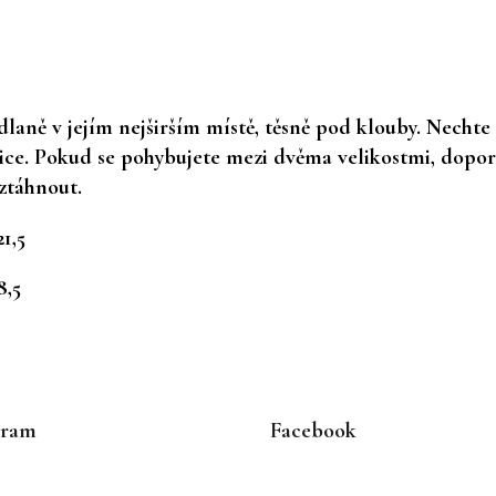
 dlaně v jejím nejširším místě, těsně pod klouby. Necht
vice. Pokud se pohybujete mezi dvěma velikostmi, dopor
ztáhnout.
21,5
8,5
gram
Facebook