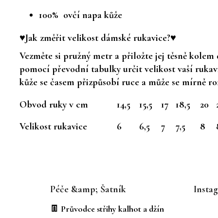
100% ovčí napa kůže
♥Jak změřit velikost dámské rukavice?♥
Vezměte si pružný metr a přiložte jej těsně kolem
pomocí převodní tabulky určit velikost vaší ruka
kůže se časem přizpůsobí ruce a může se mírně ro
Obvod ruky v cm
14,5
15,5
17
18,5
20
Velikost rukavice
6
6,5
7
7,5
8
Z
á
Péče &amp; Šatník
Insta
p
a
👖 Průvodce střihy kalhot a džín