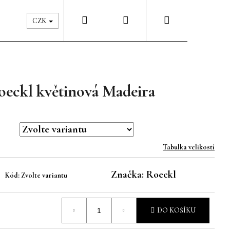
Hledat
Přihlášení
Nákupní
Péče & Šatník
Kontakty
CZK
košík
oeckl květinová Madeira
Tabulka velikostí
Značka:
Roeckl
Kód:
Zvolte variantu
DO KOŠÍKU