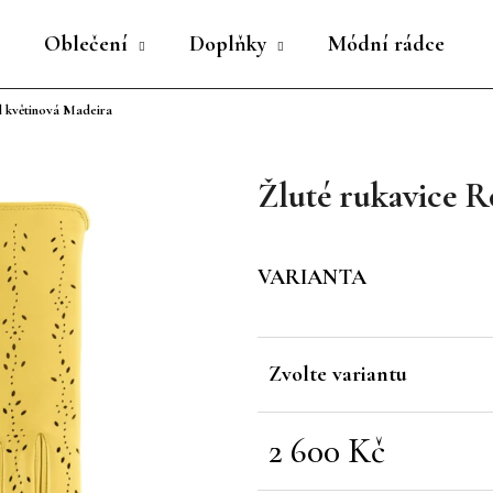
Oblečení
Doplňky
Módní rádce
l květinová Madeira
Co potřebujete najít?
Žluté rukavice R
HLEDAT
VARIANTA
Doporučujeme
Zvolte variantu
2 600 Kč
Měrná