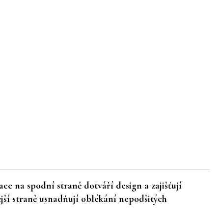
 na spodní straně dotváří design a zajišťují
jší straně usnadňují oblékání nepodšitých