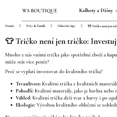
K
Přejít
o
na
Kalhoty a Džíny
Zpět
Zpět
š
obsah
do
do
í
Domů
Péče & Šatník
Užitečné tipy
👕 Tričko není jen tri
obchodu
obchodu
k
👕 Tričko není jen tričko: Investujt
Mnoho z nás vnímá trička jako spotřební zboží a kupuje
může stát více peněz?
Proč se vyplatí investovat do kvalitního trička?
Trvanlivost:
Kvalitní trička z kvalitních materiá
Pohodlí:
Kvalitní materiály, jako je bavlna nebo 
Vzhled:
Kvalitní trička drží tvar a barvy i po op
Ekologie:
Výrobou kvalitního oblečení se zohledň