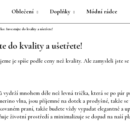
Oblečení
Doplňky
Módní rádce
čko: Investujte do kvality a ušetřete!
Co potřebujete najít?
e do kvality a ušetřete!
HLEDAT
me je spíše podle ceny než kvality. Ale zamysleli jste se
Doporučujeme
lů vydrží mnohem déle než levná trička, která se po pár p
merino vlna, jsou příjemné na dotek a prodyšné, takže se
akovaném praní, takže budete vždy vypadat elegantně a u
uje životní prostředí a minimalizuje se dopad na naší pl