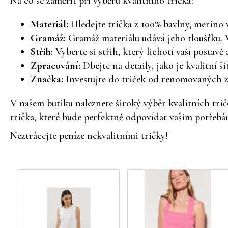
Na co se zaměřit při výběru kvalitního trička?
Materiál:
Hledejte trička z 100% bavlny, merino 
Gramáž:
Gramáž materiálu udává jeho tloušťku. V
Střih:
Vyberte si střih, který lichotí vaší postavě 
Zpracování:
Dbejte na detaily, jako je kvalitní ši
Značka:
Investujte do triček od renomovaných zna
V našem butiku naleznete široký výběr kvalitních tri
trička, které bude perfektně odpovídat vašim potřebám
Neztrácejte peníze nekvalitními tričky!