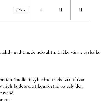
Hledat
Přihlášení
Nákupní
Péče & Šatník
Kontakty
CZK
košík
 někdy nad tím, že nekvalitní tričko vás ve výsledku
raních žmolkují, vyblednou nebo ztratí tvar.
 v nich budete cítit komfortně po celý den.
praveně.
anetu.