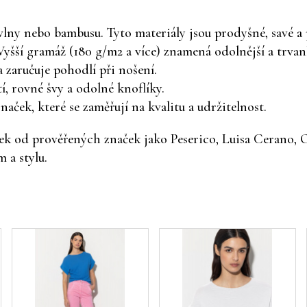
vlny nebo bambusu. Tyto materiály jsou prodyšné, savé a
yšší gramáž (180 g/m2 a více) znamená odolnější a trvanli
a zaručuje pohodlí při nošení.
tí, rovné švy a odolné knoflíky.
ček, které se zaměřují na kvalitu a udržitelnost.
ček od prověřených značek jako Peserico, Luisa Cerano,
 a stylu.