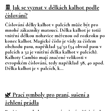
👖 Jak se vyznat v délkách kalhot podle
číslování?
Číslování délky kalhot v palcích může být pro
mnohé zákazníky matoucí. Délka kalhot je totiž
vnitřní délkou nohavice měřenou od rozkroku po
konec kalhot. Magické číslo je vždy za číslem
obchodu pasu, například 34/32 (34 obvod pasu v
palcích a 32 je vnitřní délka kalhot v palcích).
Kalhoty Cambio mají značené velikosti v
evropském číslování, tedy například 38, 40 apod.
Délka kalhot je v palcích, k...
🌿 Prací symboly pro praní, sušení a
žehlení prádla