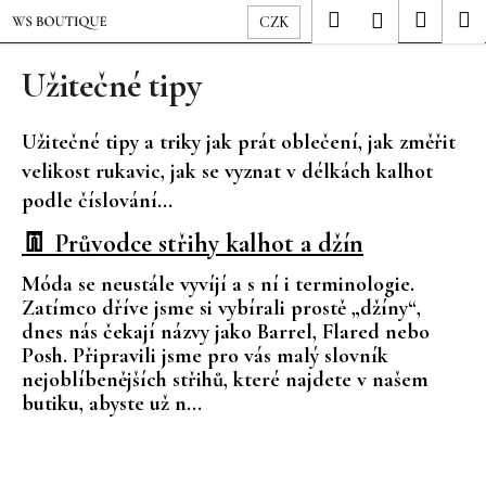
K
Přejít
Hledat
Nákup
M
Přihlášení
CZK
o
na
Zpět
Zpět
košík
š
obsah
Užitečné tipy
í
C
k
Užitečné tipy a triky jak prát oblečení, jak změřit
o
velikost rukavic, jak se vyznat v délkách kalhot
p
podle číslování...
o
t
V
👖 Průvodce střihy kalhot a džín
ř
ý
Móda se neustále vyvíjí a s ní i terminologie.
e
p
Zatímco dříve jsme si vybírali prostě „džíny“,
b
i
dnes nás čekají názvy jako Barrel, Flared nebo
u
s
Posh. Připravili jsme pro vás malý slovník
j
č
nejoblíbenějších střihů, které najdete v našem
e
butiku, abyste už n...
l
t
á
e
n
n