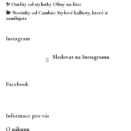
r
✨ Outfity od stylistky Oliny na léto
v
💫 Novinky od Cambio: Stylové kalhoty, které si
k
zamilujete
y
v
ý
Instagram
p
i
s
Sledovat na Instagramu
u
Facebook
Informace pro vás
O nákupu