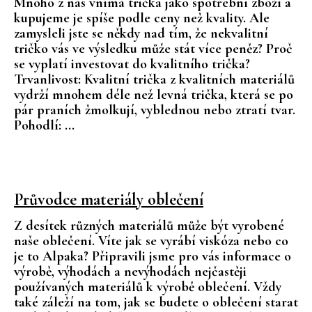
Mnoho z nás vnímá trička jako spotřební zboží a
č
kupujeme je spíše podle ceny než kvality. Ale
u
zamysleli jste se někdy nad tím, že nekvalitní
j
tričko vás ve výsledku může stát více peněz? Proč
e
se vyplatí investovat do kvalitního trička?
m
Trvanlivost: Kvalitní trička z kvalitních materiálů
e
vydrží mnohem déle než levná trička, která se po
pár praních žmolkují, vyblednou nebo ztratí tvar.
Pohodlí: ...
Průvodce materiály oblečení
Z desítek různých materiálů může být vyrobené
naše oblečení. Víte jak se vyrábí viskóza nebo co
je to Alpaka? Připravili jsme pro vás informace o
výrobě, výhodách a nevýhodách nejčastěji
používaných materiálů k výrobě oblečení. Vždy
také záleží na tom, jak se budete o oblečení starat