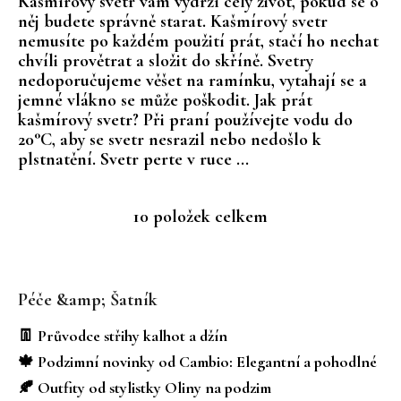
Kašmírový svetr vám vydrží celý život, pokud se o
něj budete správně starat. Kašmírový svetr
nemusíte po každém použití prát, stačí ho nechat
chvíli provětrat a složit do skříně. Svetry
nedoporučujeme věšet na ramínku, vytahají se a
jemné vlákno se může poškodit. Jak prát
kašmírový svetr? Při praní používejte vodu do
20°C, aby se svetr nesrazil nebo nedošlo k
plstnatění. Svetr perte v ruce ...
10
položek celkem
O
v
Z
l
á
á
Péče &amp; Šatník
d
p
a
a
👖 Průvodce střihy kalhot a džín
c
t
🍁 Podzimní novinky od Cambio: Elegantní a pohodlné
í
í
p
🍂 Outfity od stylistky Oliny na podzim