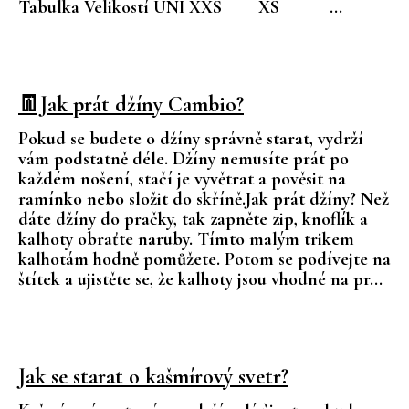
Tabulka Velikostí UNI XXS XS ...
👖Jak prát džíny Cambio?
Pokud se budete o džíny správně starat, vydrží
vám podstatně déle. Džíny nemusíte prát po
každém nošení, stačí je vyvětrat a pověsit na
ramínko nebo složit do skříně.Jak prát džíny? Než
dáte džíny do pračky, tak zapněte zip, knoflík a
kalhoty obraťte naruby. Tímto malým trikem
kalhotám hodně pomůžete. Potom se podívejte na
štítek a ujistěte se, že kalhoty jsou vhodné na pr...
Jak se starat o kašmírový svetr?