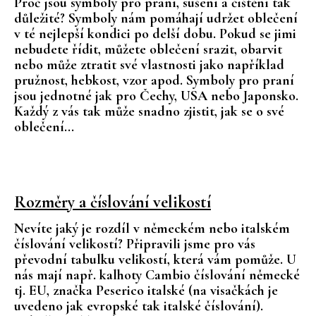
Proč jsou symboly pro praní, sušení a čištění tak
důležité? Symboly nám pomáhají udržet oblečení
v té nejlepší kondici po delší dobu. Pokud se jimi
nebudete řídit, můžete oblečení srazit, obarvit
nebo může ztratit své vlastnosti jako například
pružnost, hebkost, vzor apod. Symboly pro praní
jsou jednotné jak pro Čechy, USA nebo Japonsko.
Každý z vás tak může snadno zjistit, jak se o své
oblečení...
Rozměry a číslování velikostí
Nevíte jaký je rozdíl v německém nebo italském
číslování velikostí? Připravili jsme pro vás
převodní tabulku velikostí, která vám pomůže. U
nás mají např. kalhoty Cambio číslování německé
tj. EU, značka Peserico italské (na visačkách je
uvedeno jak evropské tak italské číslování).