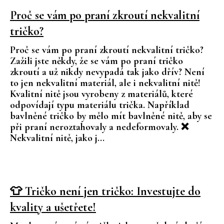
k
a
Proč se vám po praní zkroutí nekvalitní
ů
j
tričko?
í
Proč se vám po praní zkroutí nekvalitní tričko?
t
Zažili jste někdy, že se vám po praní tričko
?
zkroutí a už nikdy nevypadá tak jako dřív? Není
to jen nekvalitní materiál, ale i nekvalitní nitě!
Kvalitní nitě jsou vyrobeny z materiálů, které
odpovídají typu materiálu trička. Například
bavlněné tričko by mělo mít bavlněné nitě, aby se
HLEDAT
při praní neroztahovaly a nedeformovaly. ❌
Nekvalitní nitě, jako j...
D
o
p
👕 Tričko není jen tričko: Investujte do
o
kvality a ušetřete!
r
u