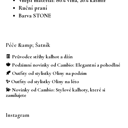
Vnější materiál: 80% vlna, 20% kašmír
Ruční praní
Barva STONE
Z
á
Péče &amp; Šatník
p
a
👖 Průvodce střihy kalhot a džín
t
🍁 Podzimní novinky od Cambio: Elegantní a pohodlné
í
🍂 Outfity od stylistky Oliny na podzim
✨ Outfity od stylistky Oliny na léto
💫 Novinky od Cambio: Stylové kalhoty, které si
zamilujete
Instagram