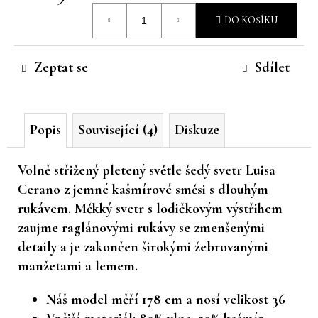
Měrná
č
DO KOŠÍKU
u
cena:
j
e
Zeptat se
Sdílet
m
e
Popis
Související (4)
Diskuze
Volně střižený pletený světle šedý svetr Luisa
Cerano z jemné kašmírové směsi s dlouhým
rukávem. Měkký svetr s lodičkovým výstřihem
zaujme raglánovými rukávy se zmenšenými
detaily a je zakončen širokými žebrovanými
manžetami a lemem.
Náš model měří 178 cm a nosí velikost 36