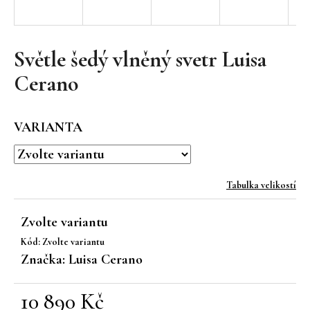
a
j
í
Světle šedý vlněný svetr Luisa
t
Cerano
?
VARIANTA
HLEDAT
Tabulka velikostí
Zvolte variantu
D
Kód:
Zvolte variantu
o
Značka:
Luisa Cerano
p
o
r
10 890 Kč
u