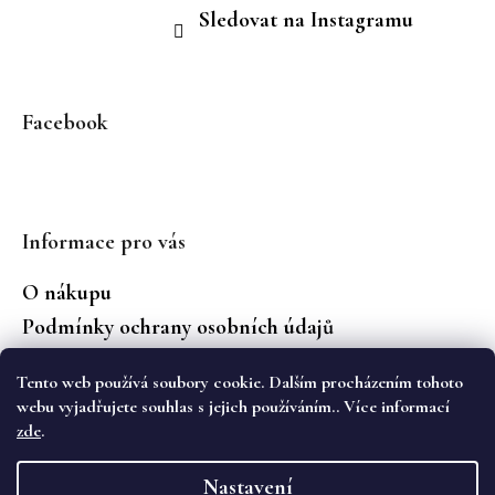
Sledovat na Instagramu
Facebook
Informace pro vás
O nákupu
Podmínky ochrany osobních údajů
Jaké značky prodáváme?
Tento web používá soubory cookie. Dalším procházením tohoto
Vrácení zboží
webu vyjadřujete souhlas s jejich používáním.. Více informací
zde
.
Vytvořil Shoptet
Nastavení