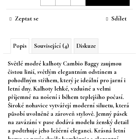
cena:
č
u
Zeptat se
Sdílet
j
e
m
e
Popis
Související (4)
Diskuze
Světlé modré kalhoty Cambio Baggy
zaujmou
čistou linií, světlým elegantním odstínem a
pohodlným střihem, který je ideální pro jarní i
letní dny. Kalhoty lehké, vzdušné a velmi
příjemné na nošení i během teplejšího počasí.
Široké nohavice vytvářejí moderní siluetu, která
působí uvolněně a zároveň stylově. Jemný pásek
na zavázání v pase dodává modelu ženský detail
a podtrhuje jeho ležérní eleganci. Krásná letní
barva se navíc skvěle kombinuje s elegantní