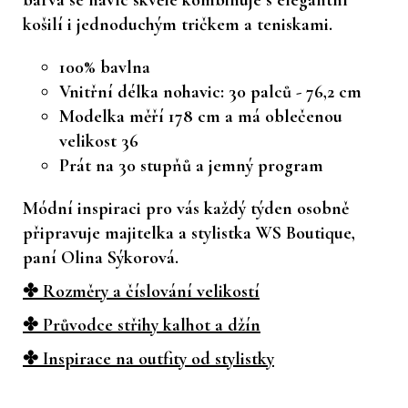
košilí i jednoduchým tričkem a teniskami.
100% bavlna
Vnitřní délka nohavic: 30 palců - 76,2 cm
Modelka měří 178 cm a má oblečenou
velikost 36
Prát na 30 stupňů a jemný program
Módní inspiraci pro vás každý týden osobně
připravuje majitelka a stylistka WS Boutique,
paní Olina Sýkorová.
✤ Rozměry a číslování velikostí
✤ Průvodce střihy kalhot a džín
✤ Inspirace na outfity od stylistky