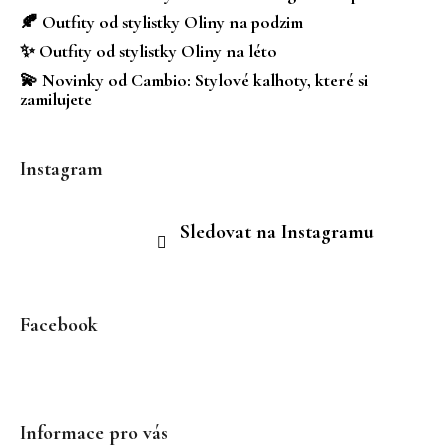
í
🍂 Outfity od stylistky Oliny na podzim
✨ Outfity od stylistky Oliny na léto
💫 Novinky od Cambio: Stylové kalhoty, které si
zamilujete
Instagram
Sledovat na Instagramu
Facebook
Informace pro vás