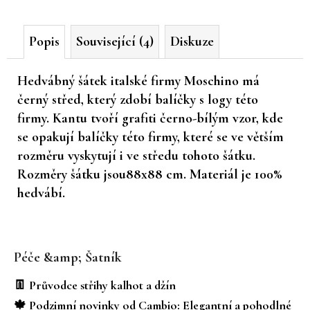
č
u
Popis
Související (4)
Diskuze
j
e
m
Hedvábný šátek italské firmy Moschino má
e
černý střed, který zdobí balíčky s logy této
firmy. Kantu tvoří grafiti černo-bílým vzor, kde
se opakují balíčky této firmy, které se ve větším
rozměru vyskytují i ve středu tohoto šátku.
Rozměry šátku jsou88x88 cm. Materiál je 100%
hedvábí.
Z
á
Péče &amp; Šatník
p
a
👖 Průvodce střihy kalhot a džín
t
🍁 Podzimní novinky od Cambio: Elegantní a pohodlné