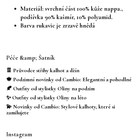
Materiál: svrchní část 100% kůže nappa.,
podšívka 90% kašmír, 10% polyamid.
Barva rukavic je zrzavě hnědá
Z
á
Péče &amp; Šatník
p
a
👖 Průvodce střihy kalhot a džín
t
🍁 Podzimní novinky od Cambio: Elegantní a pohodlné
í
🍂 Outfity od stylistky Oliny na podzim
✨ Outfity od stylistky Oliny na léto
💫 Novinky od Cambio: Stylové kalhoty, které si
zamilujete
Instagram