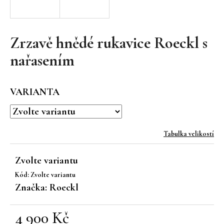
a
j
í
Zrzavě hnědé rukavice Roeckl s
t
nařasením
?
VARIANTA
HLEDAT
Tabulka velikostí
Zvolte variantu
D
Kód:
Zvolte variantu
o
Značka:
Roeckl
p
o
r
4 900 Kč
u