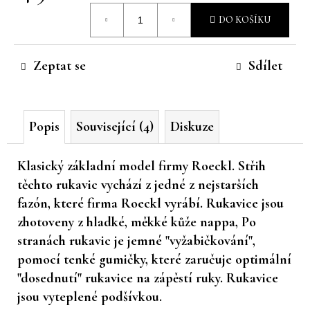
Měrná
č
DO KOŠÍKU
u
cena:
j
e
Zeptat se
Sdílet
m
e
Popis
Související (4)
Diskuze
Klasický základní model firmy Roeckl. Střih
těchto rukavic vychází z jedné z nejstarších
fazón, které firma Roeckl vyrábí. Rukavice jsou
zhotoveny z hladké, měkké kůže nappa, Po
stranách rukavic je jemné "vyžabičkování",
pomocí tenké gumičky, které zaručuje optimální
"dosednutí" rukavice na zápěstí ruky. Rukavice
jsou vyteplené podšívkou.