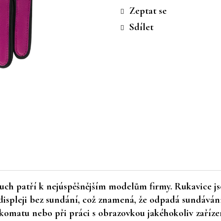
cena:
Zeptat se
Sdílet
uch patří k nejúspěšnějším modelům firmy. Rukavice j
spleji bez sundání, což znamená, že odpadá sundávání
komatu nebo při práci s obrazovkou jakéhokoliv zaříze