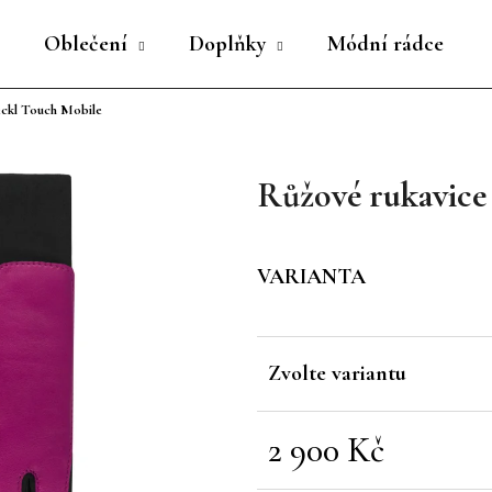
Oblečení
Doplňky
Módní rádce
ckl Touch Mobile
Co potřebujete najít?
Růžové rukavice
HLEDAT
VARIANTA
Doporučujeme
Zvolte variantu
2 900 Kč
Měrná