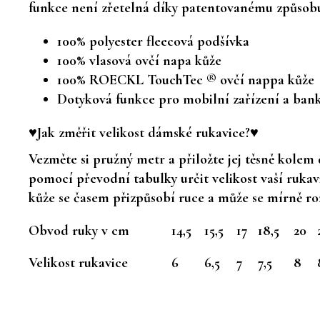
funkce není zřetelná díky patentovanému způsobu 
100% polyester fleecová podšívka
100% vlasová ovčí napa kůže
100% ROECKL TouchTec ® ovčí nappa kůže
Dotyková funkce pro mobilní zařízení a ban
♥Jak změřit velikost dámské rukavice?♥
Vezměte si pružný metr a přiložte jej těsně kolem
pomocí převodní tabulky určit velikost vaší ruka
kůže se časem přizpůsobí ruce a může se mírně ro
Obvod ruky v cm
14,5
15,5
17
18,5
20
Velikost rukavice
6
6,5
7
7,5
8