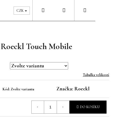
Hledat
Přihlášení
Nákupní
Péče & Šatník
Kontakty
CZK
košík
 Roeckl Touch Mobile
Tabulka velikostí
Značka:
Roeckl
Kód:
Zvolte variantu
DO KOŠÍKU