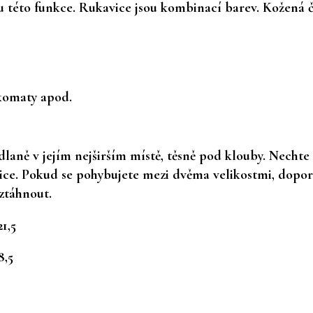
této funkce. Rukavice jsou kombinací barev. Kožená čá
komaty apod.
 dlaně v jejím nejširším místě, těsně pod klouby. Necht
vice. Pokud se pohybujete mezi dvěma velikostmi, dopor
ztáhnout.
21,5
8,5