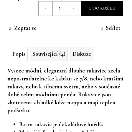
Měrná
č
DO KOŠÍKU
u
cena:
j
e
Zeptat se
Sdílet
m
e
Popis
Související (4)
Diskuze
Vysoce módní, elegantní dlouhé rukavice zcela
nepostradatelné ke kabátu se 7/8, nebo kratšími
rukávy, nebo k silnému svetru, nebo v současné
době velmi módnímu ponču. Rukavice jsou
zhotovena z hladké kůže nappa a mají teplou
podšívku.
Barva rukavic je čokoládově hnědá.