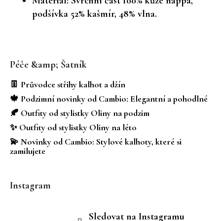
Materiál: Svrchní část 100% kůže nappa,
podšívka 52% kašmír, 48% vlna.
Z
á
Péče &amp; Šatník
p
a
👖 Průvodce střihy kalhot a džín
t
🍁 Podzimní novinky od Cambio: Elegantní a pohodlné
í
🍂 Outfity od stylistky Oliny na podzim
✨ Outfity od stylistky Oliny na léto
💫 Novinky od Cambio: Stylové kalhoty, které si
zamilujete
Instagram
Sledovat na Instagramu