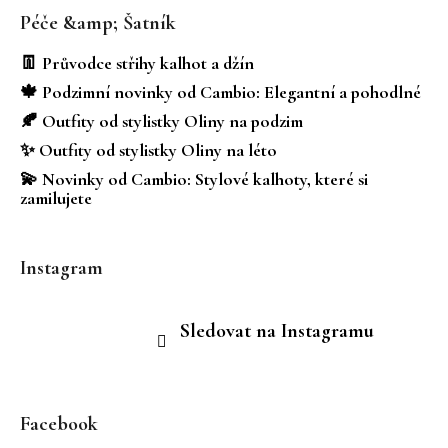
á
Péče &amp; Šatník
p
a
👖 Průvodce střihy kalhot a džín
t
🍁 Podzimní novinky od Cambio: Elegantní a pohodlné
í
🍂 Outfity od stylistky Oliny na podzim
✨ Outfity od stylistky Oliny na léto
💫 Novinky od Cambio: Stylové kalhoty, které si
zamilujete
Instagram
Sledovat na Instagramu
Facebook