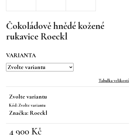
a
j
í
Čokoládově hnědé kožené
t
rukavice Roeckl
?
VARIANTA
HLEDAT
Tabulka velikostí
Zvolte variantu
D
Kód:
Zvolte variantu
o
Značka:
Roeckl
p
o
r
4 900 Kč
u