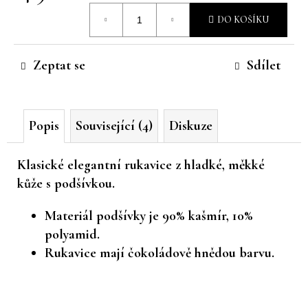
Měrná
č
DO KOŠÍKU
u
cena:
j
e
Zeptat se
Sdílet
m
e
Popis
Související (4)
Diskuze
Klasické elegantní rukavice z hladké, měkké
kůže s podšívkou.
Materiál podšívky je 90% kašmír, 10%
polyamid.
Rukavice mají čokoládově hnědou barvu.
Z