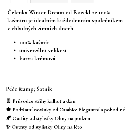
č
u
Čelenka Winter Dream od Roeckl ze 100%
j
kašmíru je ideálním každodenním společníkem
e
v chladných zimních dnech.
m
e
100% kašmír
univerzální velikost
barva krémová
Z
á
Péče &amp; Šatník
p
a
👖 Průvodce střihy kalhot a džín
t
🍁 Podzimní novinky od Cambio: Elegantní a pohodlné
í
🍂 Outfity od stylistky Oliny na podzim
✨ Outfity od stylistky Oliny na léto