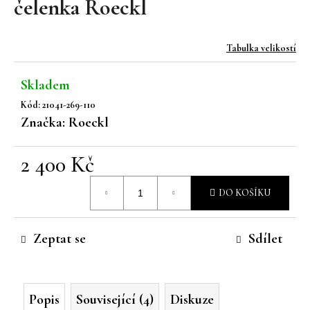
čelenka Roeckl
a
j
Tabulka velikostí
í
t
Skladem
?
Kód:
21041-269-110
Značka:
Roeckl
2 400 Kč
HLEDAT
Měrná
DO KOŠÍKU
cena:
D
Zeptat se
Sdílet
o
p
o
r
Popis
Související (4)
Diskuze
u