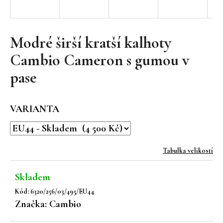
a
j
í
Modré širší kratší kalhoty
t
Cambio Cameron s gumou v
?
pase
VARIANTA
HLEDAT
Tabulka velikostí
D
o
Skladem
p
Kód:
6320/256/03/495/EU44
o
Značka:
Cambio
r
u