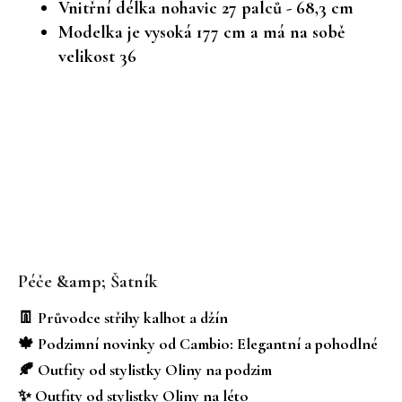
Vnitřní délka nohavic 27 palců - 68,3 cm
Modelka je vysoká 177 cm a má na sobě
velikost 36
Z
á
Péče &amp; Šatník
p
a
👖 Průvodce střihy kalhot a džín
t
🍁 Podzimní novinky od Cambio: Elegantní a pohodlné
í
🍂 Outfity od stylistky Oliny na podzim
✨ Outfity od stylistky Oliny na léto