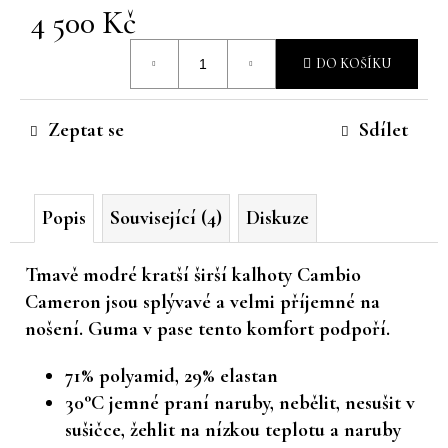
4 500 Kč
č
u
Měrná
j
DO KOŠÍKU
cena:
e
m
e
Zeptat se
Sdílet
Popis
Související (4)
Diskuze
Tmavě modré kratší širší kalhoty Cambio
Cameron jsou splývavé a velmi příjemné na
nošení. Guma v pase tento komfort podpoří.
71% polyamid, 29% elastan
30°C jemné praní naruby, nebělit, nesušit v
sušičce, žehlit na nízkou teplotu a naruby