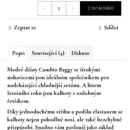
Měrná
č
DO KOŠÍKU
u
cena:
j
e
Zeptat se
Sdílet
m
e
Popis
Související (4)
Diskuze
Modré džíny
Cambio Baggy
se
širokými
nohavicemi
jsou ideálním společníkem pro
nadcházející
chladnější sezónu
. A hitem
letošního roku jsou kalhoty s ozdobným
řetízkem.
Díky
jednoduchému střihu
a podílu
elastanem
se
kalhoty nejen pohodlně nosí, ale také bezchybně
přizpůsobí. Snadno
vám
poslouží jako základ