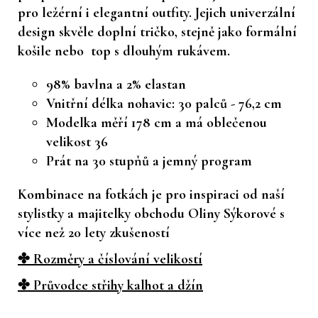
pro ležérní i elegantní outfity. Jejich univerzální
design skvěle doplní tričko, stejně jako formální
košile nebo top s dlouhým rukávem.
98% bavlna a 2% elastan
Vnitřní délka nohavic: 30 palců - 76,2 cm
Modelka měří 178 cm a má oblečenou
velikost 36
Prát na 30 stupňů a jemný program
Kombinace na fotkách je pro inspiraci od naší
stylistky a majitelky obchodu Oliny Sýkorové s
více než 20 lety zkušeností
✤ Rozměry a číslování velikostí
✤ Průvodce střihy kalhot a džín