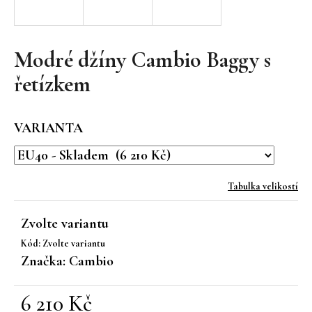
a
j
í
Modré džíny Cambio Baggy s
t
řetízkem
?
VARIANTA
HLEDAT
Tabulka velikostí
Zvolte variantu
D
Kód:
Zvolte variantu
o
Značka:
Cambio
p
o
r
6 210 Kč
u