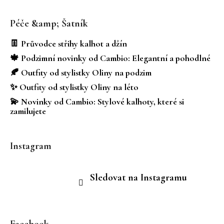
Z
á
Péče &amp; Šatník
p
a
👖 Průvodce střihy kalhot a džín
t
🍁 Podzimní novinky od Cambio: Elegantní a pohodlné
í
🍂 Outfity od stylistky Oliny na podzim
✨ Outfity od stylistky Oliny na léto
💫 Novinky od Cambio: Stylové kalhoty, které si
zamilujete
Instagram
Sledovat na Instagramu
Facebook