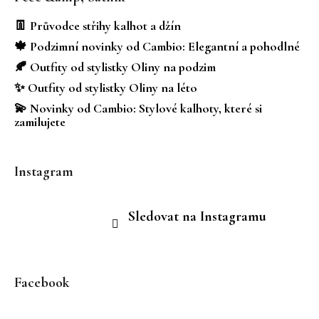
p
a
👖 Průvodce střihy kalhot a džín
t
🍁 Podzimní novinky od Cambio: Elegantní a pohodlné
í
🍂 Outfity od stylistky Oliny na podzim
✨ Outfity od stylistky Oliny na léto
💫 Novinky od Cambio: Stylové kalhoty, které si
zamilujete
Instagram
Sledovat na Instagramu
Facebook