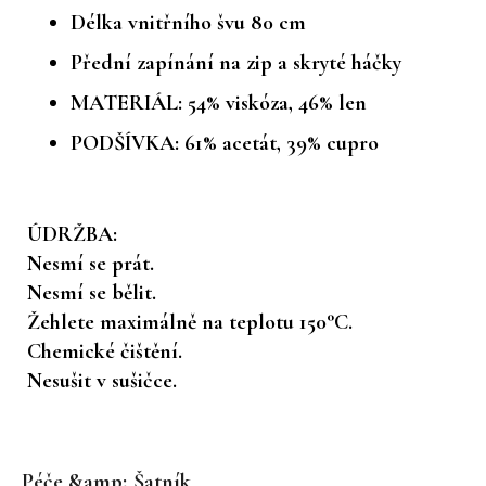
Délka vnitřního švu 80 cm
Přední zapínání na zip a skryté háčky
MATERIÁL:
54% viskóza, 46% len
PODŠÍVKA:
61% acetát, 39% cupro
ÚDRŽBA:
Nesmí se prát.
Nesmí se bělit.
Žehlete maximálně na teplotu 150°C.
Chemické čištění.
Nesušit v sušičce.
Z
á
Péče &amp; Šatník