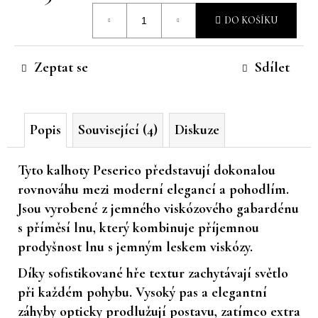
Měrná
č
DO KOŠÍKU
u
cena:
j
e
Zeptat se
Sdílet
m
e
Popis
Související (4)
Diskuze
Tyto kalhoty Peserico představují dokonalou
rovnováhu mezi moderní elegancí a pohodlím.
Jsou vyrobené z jemného viskózového gabardénu
s příměsí lnu, který kombinuje příjemnou
prodyšnost lnu s jemným leskem viskózy.
Díky sofistikované hře textur zachytávají světlo
při každém pohybu. Vysoký pas a elegantní
záhyby opticky prodlužují postavu, zatímco extra