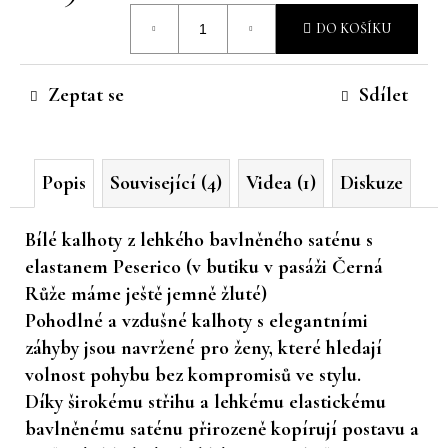
Měrná
č
DO KOŠÍKU
u
cena:
j
e
Zeptat se
Sdílet
m
e
Popis
Související (4)
Videa (1)
Diskuze
Bílé kalhoty z lehkého bavlněného saténu s
elastanem Peserico (v butiku v pasáži Černá
Růže máme ještě jemně žluté)
Pohodlné a vzdušné kalhoty s elegantními
záhyby jsou navržené pro ženy, které hledají
volnost pohybu bez kompromisů ve stylu.
Díky širokému střihu a lehkému elastickému
bavlněnému saténu přirozeně kopírují postavu a