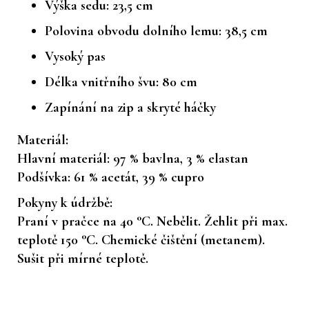
Výška sedu: 23,5 cm
Polovina obvodu dolního lemu: 38,5 cm
Vysoký pas
Délka vnitřního švu: 80 cm
Zapínání na zip a skryté háčky
Materiál:
Hlavní materiál: 97 % bavlna, 3 % elastan
Podšívka: 61 % acetát, 39 % cupro
Pokyny k údržbě:
Praní v pračce na 40 °C. Nebělit. Žehlit při max.
teplotě 150 °C. Chemické čištění (metanem).
Sušit při mírné teplotě.
Z