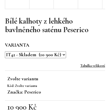
a
j
í
Bílé kalhoty z lehkého
t
bavlněného saténu Peserico
?
VARIANTA
HLEDAT
Tabulka velikostí
Zvolte variantu
D
Kód:
Zvolte variantu
o
Značka:
Peserico
p
o
r
10 900 Kč
u