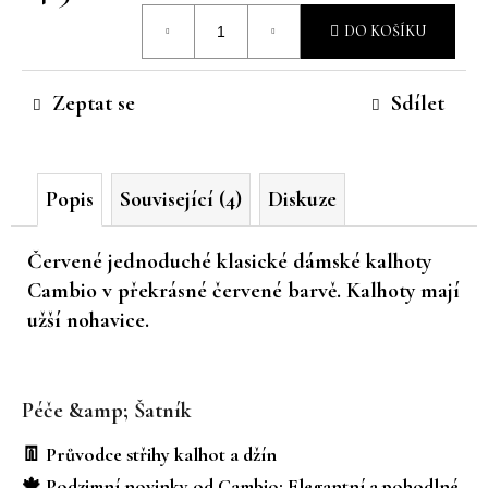
Měrná
č
DO KOŠÍKU
u
cena:
j
e
Zeptat se
Sdílet
m
e
Popis
Související (4)
Diskuze
Červené jednoduché klasické dámské kalhoty
Cambio v překrásné červené barvě. Kalhoty mají
užší nohavice.
Z
á
Péče &amp; Šatník
p
a
👖 Průvodce střihy kalhot a džín
t
🍁 Podzimní novinky od Cambio: Elegantní a pohodlné