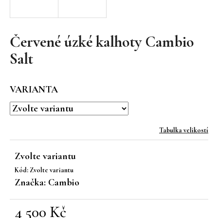
a
j
í
Červené úzké kalhoty Cambio
t
Salt
?
VARIANTA
HLEDAT
Tabulka velikostí
Zvolte variantu
D
Kód:
Zvolte variantu
o
Značka:
Cambio
p
o
r
4 500 Kč
u