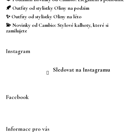
í
🍂 Outfity od stylistky Oliny na podzim
✨ Outfity od stylistky Oliny na léto
💫 Novinky od Cambio: Stylové kalhoty, které si
zamilujete
Instagram
Sledovat na Instagramu
Facebook
Informace pro vás