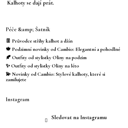
Kalhoty se dají prát.
Z
á
Péče &amp; Šatník
p
a
👖 Průvodce střihy kalhot a džín
t
🍁 Podzimní novinky od Cambio: Elegantní a pohodlné
í
🍂 Outfity od stylistky Oliny na podzim
✨ Outfity od stylistky Oliny na léto
💫 Novinky od Cambio: Stylové kalhoty, které si
zamilujete
Instagram
Sledovat na Instagramu