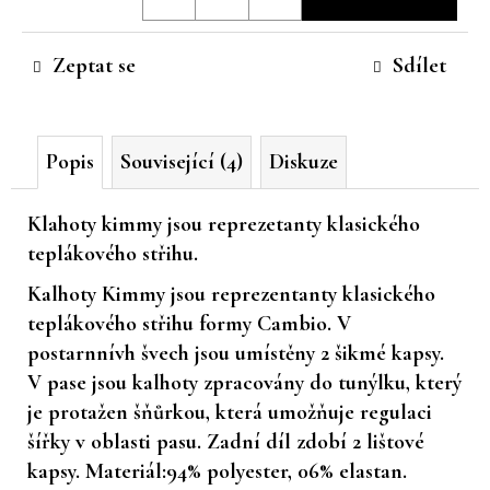
cena:
č
u
Zeptat se
Sdílet
j
e
m
e
Popis
Související (4)
Diskuze
Klahoty kimmy jsou reprezetanty klasického
teplákového střihu.
Kalhoty Kimmy jsou reprezentanty klasického
teplákového střihu formy Cambio. V
postarnnívh švech jsou umístěny 2 šikmé kapsy.
V pase jsou kalhoty zpracovány do tunýlku, který
je protažen šňůrkou, která umožňuje regulaci
šířky v oblasti pasu. Zadní díl zdobí 2 lištové
kapsy. Materiál:94% polyester, 06% elastan.