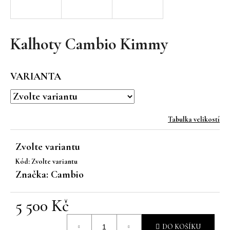
a
j
í
Kalhoty Cambio Kimmy
t
?
VARIANTA
Tabulka velikostí
HLEDAT
Zvolte variantu
Kód:
Zvolte variantu
D
Značka:
Cambio
o
p
5 500 Kč
o
r
Měrná
u
DO KOŠÍKU