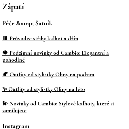
Zápatí
Péče &amp; Šatník
👖 Průvodce střihy kalhot a džín
🍁 Podzimní novinky od Cambio: Elegantní a
pohodlné
🍂 Outfity od stylistky Oliny na podzim
✨ Outfity od stylistky Oliny na léto
💫 Novinky od Cambio: Stylové kalhoty, které si
zamilujete
Instagram