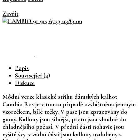
Zavřít
Popis
Související (4)
Diskuze
Módní verze klasické střihu dámských kalhot
Cambio Ros je v tomto případě ozvláštněna jemným
vzorečkem, bílé tečky. V pase jsou zpracovány do
gumy. Kalhoty jsou silnější, proto jsou vhodné do
chladnějšího počasí. V přední části nohavic jsou
vyšité švy, v zadní části jsou kalhoty ozdobeny 2