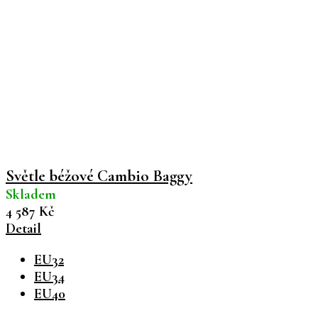
Světle béžové Cambio Baggy
Skladem
4 587 Kč
Detail
EU32
EU34
EU40