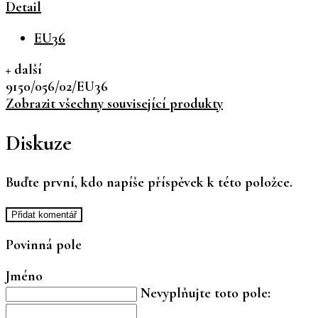
Detail
EU36
+ další
9150/056/02/EU36
Zobrazit všechny související produkty
Diskuze
Buďte první, kdo napíše příspěvek k této položce.
Přidat komentář
Povinná pole
Jméno
Nevyplňujte toto pole: