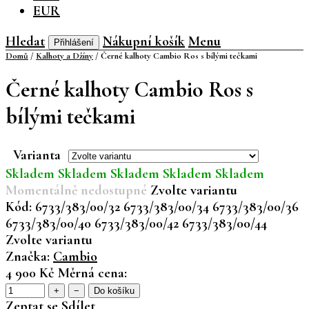
EUR
Hledat
Nákupní košík
Menu
Přihlášení
Domů
/
Kalhoty a Džíny
/
Černé kalhoty Cambio Ros s bílými tečkami
Černé kalhoty Cambio Ros s
bílými tečkami
Varianta
Skladem
Skladem
Skladem
Skladem
Skladem
Momentálně nedostupné
Zvolte variantu
Kód:
6733/383/00/32
6733/383/00/34
6733/383/00/36
6733/383/00/40
6733/383/00/42
6733/383/00/44
Zvolte variantu
Značka:
Cambio
4 900 Kč
Měrná cena:
+
−
Do košíku
Zeptat se
Sdílet