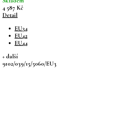
Skladem
4 587 Kč
Detail
EU34
EU42
EU44
+ další
9102/039/15/5060/EU3