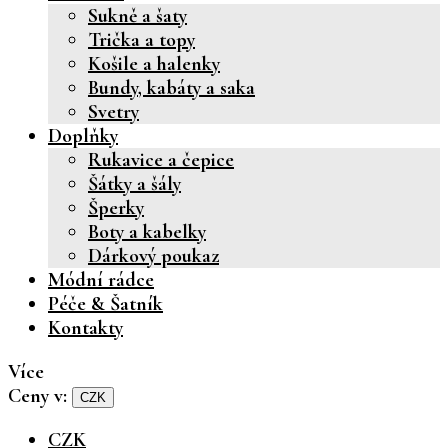
Sukně a šaty
Trička a topy
Košile a halenky
Bundy, kabáty a saka
Svetry
Doplňky
Rukavice a čepice
Šátky a šály
Šperky
Boty a kabelky
Dárkový poukaz
Módní rádce
Péče & Šatník
Kontakty
Více
Ceny v:
CZK
CZK