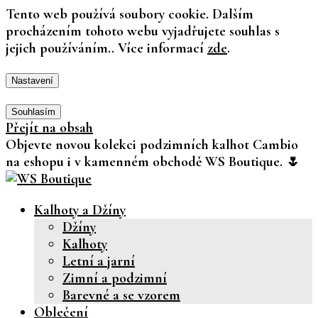
Tento web používá soubory cookie. Dalším
procházením tohoto webu vyjadřujete souhlas s
jejich používáním.. Více informací
zde
.
Nastavení
Souhlasím
Přejít na obsah
Objevte novou kolekci podzimních kalhot Cambio
na eshopu i v kamenném obchodě WS Boutique. 🌷
Kalhoty a Džíny
Džíny
Kalhoty
Letní a jarní
Zimní a podzimní
Barevné a se vzorem
Oblečení