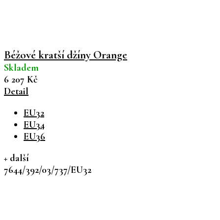
Béžové kratší džíny Orange
Skladem
6 207 Kč
Detail
EU32
EU34
EU36
+ další
7644/392/03/737/EU32