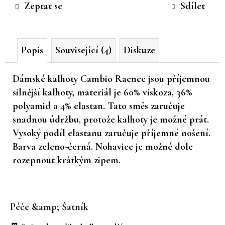
Zeptat se
Sdílet
č
u
j
e
Popis
Související (4)
Diskuze
m
e
Dámské kalhoty Cambio Raenee jsou příjemnou
silnější kalhoty, materiál je 60% viskoza, 36%
polyamid a 4% elastan. Tato směs zaručuje
snadnou údržbu, protože kalhoty je možné prát.
Vysoký podíl elastanu zaručuje příjemné nošení.
Barva zeleno-černá. Nohavice je možné dole
rozepnout krátkým zipem.
Z
á
Péče &amp; Šatník
p