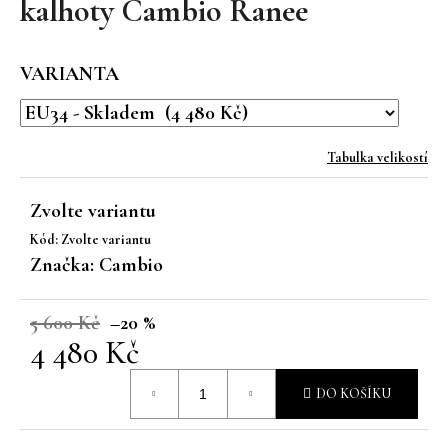
kalhoty Cambio Ranee
a
j
VARIANTA
í
t
?
Tabulka velikostí
Zvolte variantu
Kód:
Zvolte variantu
HLEDAT
Značka:
Cambio
5 600 Kč
–20 %
D
4 480 Kč
o
p
Měrná
DO KOŠÍKU
o
cena:
r
u