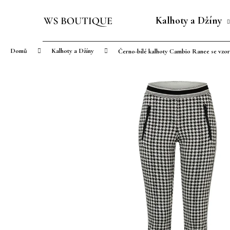
K
Přejít
o
na
Kalhoty a Džíny
Zpět
Zpět
š
obsah
do
do
í
Domů
Kalhoty a Džíny
Černo-bílé kalhoty Cambio Ranee se vzor
obchodu
obchodu
k