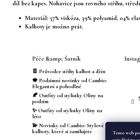
díl bez kapes. Nohavice jsou rovného střihu, středn
Materiál: 57% viskóza, 39% polyamid, 04% ela
Kalhoty je možno prát.
Z
á
Péče &amp; Šatník
Insta
p
a
👖 Průvodce střihy kalhot a džín
t
🍁 Podzimní novinky od Cambio:
í
Elegantní a pohodlné
🍂 Outfity od stylistky Oliny na
podzim
✨ Outfity od stylistky Oliny na
léto
💫 Novinky od Cambio: Stylové
kalhoty, které si zamilujete
Tento web po
vyjadřujete s