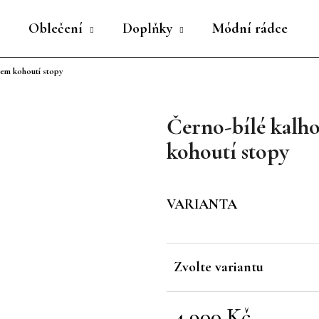
Oblečení
Doplňky
Módní rádce
em kohoutí stopy
Co potřebujete najít?
Černo-bílé kalh
HLEDAT
kohoutí stopy
Doporučujeme
VARIANTA
Zvolte variantu
4 900 Kč