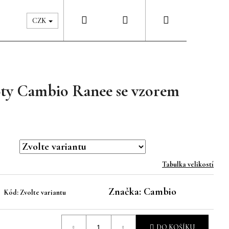
Hledat
Přihlášení
Nákupní
Péče & Šatník
Kontakty
CZK
košík
oty Cambio Ranee se vzorem
Tabulka velikostí
Značka:
Cambio
Kód:
Zvolte variantu
DO KOŠÍKU