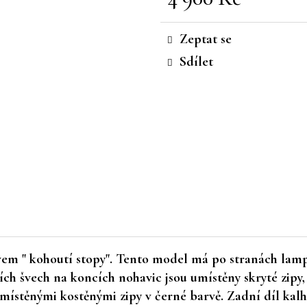
Měrná
cena:
Zeptat se
Sdílet
ivem " kohoutí stopy". Tento model má po stranách lamp
ích švech na koncích nohavic jsou umístěny skryté zipy,
umístěnými kostěnými zipy v černé barvě. Zadní díl kal