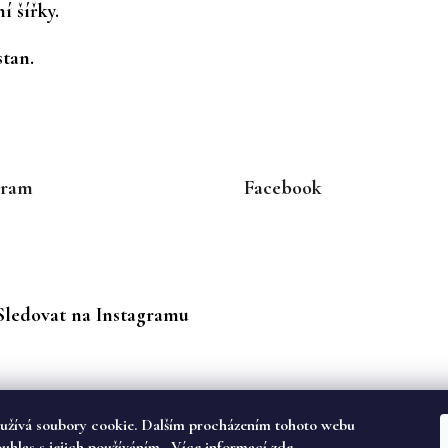
í šířky.
stan.
gram
Facebook
Sledovat na Instagramu
užívá soubory cookie. Dalším procházením tohoto webu
ouhlas s jejich používáním.. Více informací
zde
.