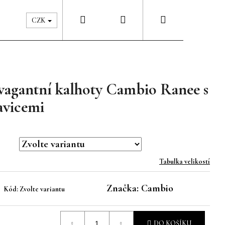
Hledat
Přihlášení
Nákupní
Péče & Šatník
Kontakty
CZK
košík
avagantní kalhoty Cambio Ranee s
avicemi
Tabulka velikostí
Značka:
Cambio
Kód:
Zvolte variantu
DO KOŠÍKU