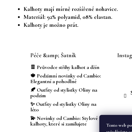
Kalhoty mají mírně rozšířené nohavice.
Materiál: 92% polyamid, 08% elastan.
Kalhoty je možno prát.
Z
á
Péče &amp; Šatník
Insta
p
a
👖 Průvodce střihy kalhot a džín
t
🍁 Podzimní novinky od Cambio:
í
Elegantní a pohodlné
🍂 Outfity od stylistky Oliny na
podzim
✨ Outfity od stylistky Oliny na
léto
💫 Novinky od Cambio: Stylové
kalhoty, které si zamilujete
Tento web po
vyjadřujete s