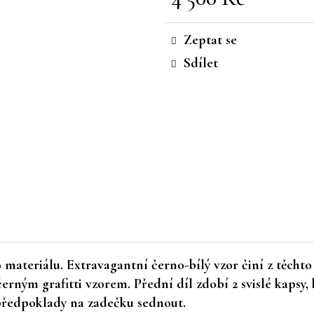
Měrná
cena:
Zeptat se
Sdílet
 materiálu. Extravagantní černo-bílý vzor činí z těcht
ným grafitti vzorem. Přední díl zdobí 2 svislé kapsy, k
předpoklady na zadečku sednout.