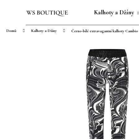
K
Přejít
o
na
Kalhoty a Džíny
Zpět
Zpět
š
obsah
do
do
í
Domů
Kalhoty a Džíny
Černo-bílé extravagantní kalhoty Cambio
obchodu
obchodu
k