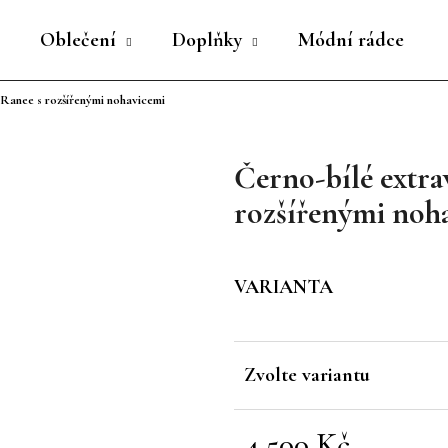
Oblečení
Doplňky
Módní rádce
 Ranee s rozšířenými nohavicemi
Co potřebujete najít?
Černo-bílé extr
HLEDAT
rozšířenými noh
Doporučujeme
VARIANTA
Zvolte variantu
4 500 Kč