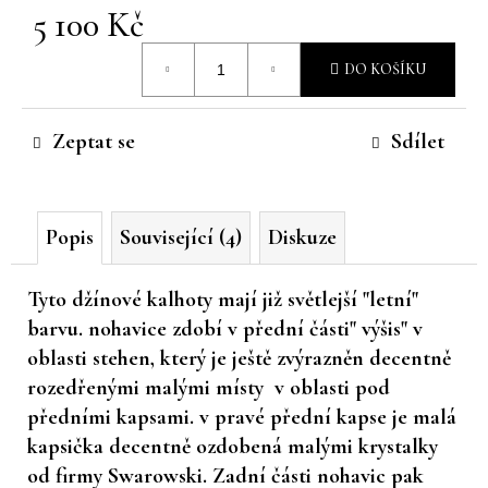
5 100 Kč
č
u
Měrná
j
DO KOŠÍKU
cena:
e
m
e
Zeptat se
Sdílet
Popis
Související (4)
Diskuze
Tyto džínové kalhoty mají již světlejší "letní"
barvu. nohavice zdobí v přední části" výšis" v
oblasti stehen, který je ještě zvýrazněn decentně
rozedřenými malými místy v oblasti pod
předními kapsami. v pravé přední kapse je malá
kapsička decentně ozdobená malými krystalky
od firmy Swarowski. Zadní části nohavic pak