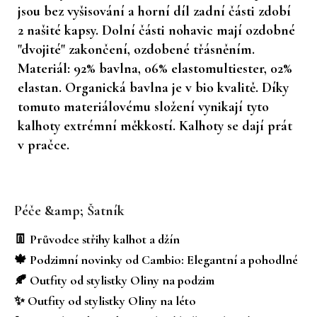
jsou bez vyšisování a horní díl zadní části zdobí
2 našité kapsy. Dolní části nohavic mají ozdobné
"dvojité" zakončení, ozdobené třásněním.
Materiál: 92% bavlna, 06% elastomultiester, 02%
elastan. Organická bavlna je v bio kvalitě. Díky
tomuto materiálovému složení vynikají tyto
kalhoty extrémní měkkostí. Kalhoty se dají prát
v pračce.
Z
á
Péče &amp; Šatník
p
a
👖 Průvodce střihy kalhot a džín
t
🍁 Podzimní novinky od Cambio: Elegantní a pohodlné
í
🍂 Outfity od stylistky Oliny na podzim
✨ Outfity od stylistky Oliny na léto