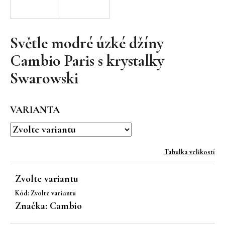
a
j
í
Světle modré úzké džíny
t
Cambio Paris s krystalky
?
Swarowski
VARIANTA
HLEDAT
Tabulka velikostí
D
o
Zvolte variantu
p
Kód:
Zvolte variantu
o
Značka:
Cambio
r
u