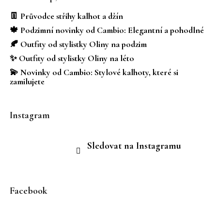
p
a
👖 Průvodce střihy kalhot a džín
t
🍁 Podzimní novinky od Cambio: Elegantní a pohodlné
í
🍂 Outfity od stylistky Oliny na podzim
✨ Outfity od stylistky Oliny na léto
💫 Novinky od Cambio: Stylové kalhoty, které si
zamilujete
Instagram
Sledovat na Instagramu
Facebook