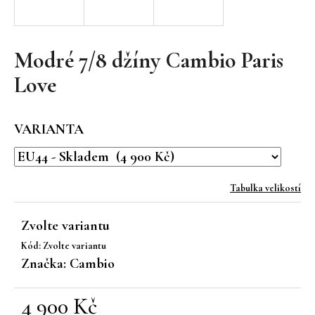
a
j
í
Modré 7/8 džíny Cambio Paris
t
Love
?
VARIANTA
HLEDAT
Tabulka velikostí
Zvolte variantu
D
Kód:
Zvolte variantu
o
Značka:
Cambio
p
o
r
4 900 Kč
u