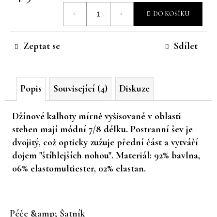
Měrná
č
DO KOŠÍKU
u
cena:
j
e
Zeptat se
Sdílet
m
e
Popis
Související (4)
Diskuze
Džínové kalhoty mírně vyšisované v oblasti
stehen mají módní 7/8 délku. Postranní šev je
dvojitý, což opticky zužuje přední část a vytváří
dojem "štíhlejších nohou". Materiál: 92% bavlna,
06% elastomultiester, 02% elastan.
Z
á
Péče &amp; Šatník