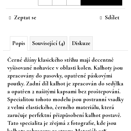
cena:
č
u
Zeptat se
Sdílet
j
e
m
e
Popis
Související (4)
Diskuze
Černé džíny klasického střihu mají decentně
vyšisované nohavice v oblasti kolen. Kalhoty jsou
zpracovány do pasovky, opatřené páskovými
poutky. Zadní díl kalhot je zpracován do sedýlka
a opatřen 2 našitými kapsami bez proštepování.
Specialitou tohoto modelu jsou postranní vsadky
z velmi elastického, černého materiálu, která
zaručuje perfektní přizpůsobení kalhot postavě.
Tato specialita je zřejmá z fotografie, kde jsou
kalhoty zobrazeny ze strany. Materiál: 92%