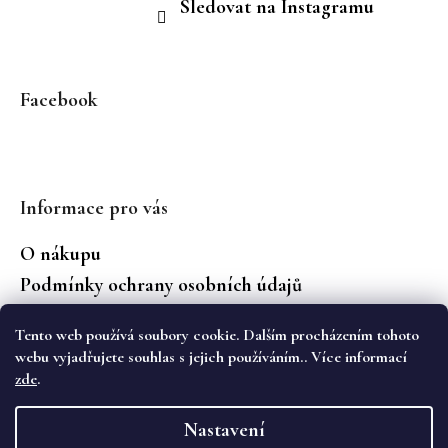
Sledovat na Instagramu
Facebook
Informace pro vás
O nákupu
Podmínky ochrany osobních údajů
Jaké značky prodáváme?
Tento web používá soubory cookie. Dalším procházením tohoto
Vrácení zboží
webu vyjadřujete souhlas s jejich používáním.. Více informací
zde
.
Vytvořil Shoptet
Nastavení