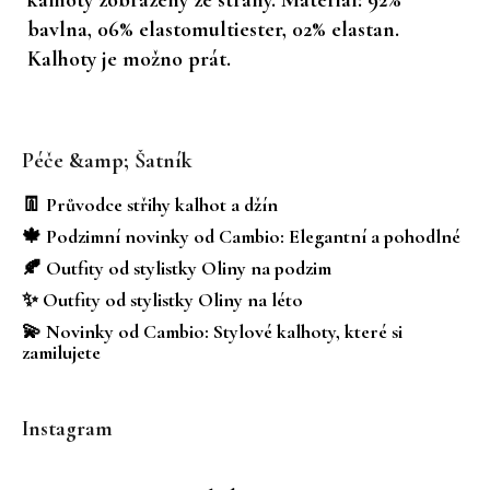
bavlna, 06% elastomultiester, 02% elastan.
Kalhoty je možno prát.
Z
á
Péče &amp; Šatník
p
a
👖 Průvodce střihy kalhot a džín
t
🍁 Podzimní novinky od Cambio: Elegantní a pohodlné
í
🍂 Outfity od stylistky Oliny na podzim
✨ Outfity od stylistky Oliny na léto
💫 Novinky od Cambio: Stylové kalhoty, které si
zamilujete
Instagram