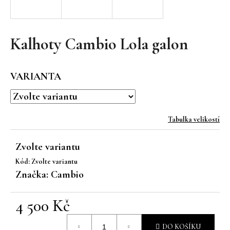
a
j
í
Kalhoty Cambio Lola galon
t
?
VARIANTA
Tabulka velikostí
HLEDAT
Zvolte variantu
Kód:
Zvolte variantu
D
Značka:
Cambio
o
p
4 500 Kč
o
r
Měrná
u
DO KOŠÍKU