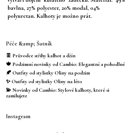
bavlna, 27% polyester, 20% modal, 04%
polyuretan. Kalhoty je možno prát.
Z
á
Péče &amp; Šatník
p
a
👖 Průvodce střihy kalhot a džín
t
🍁 Podzimní novinky od Cambio: Elegantní a pohodlné
í
🍂 Outfity od stylistky Oliny na podzim
✨ Outfity od stylistky Oliny na léto
💫 Novinky od Cambio: Stylové kalhoty, které si
zamilujete
Instagram