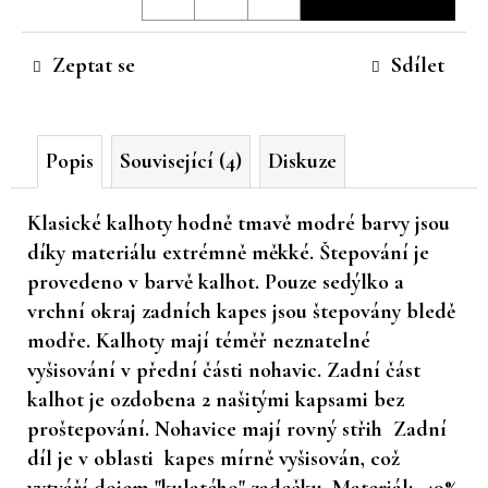
cena:
č
u
Zeptat se
Sdílet
j
e
m
e
Popis
Související (4)
Diskuze
Klasické kalhoty hodně tmavě modré barvy jsou
díky materiálu extrémně měkké. Štepování je
provedeno v barvě kalhot. Pouze sedýlko a
vrchní okraj zadních kapes jsou štepovány bledě
modře. Kalhoty mají téměř neznatelné
vyšisování v přední části nohavic. Zadní část
kalhot je ozdobena 2 našitými kapsami bez
proštepování. Nohavice mají rovný střih Zadní
díl je v oblasti kapes mírně vyšisován, což
vytváří dojem "kulatého" zadečku. Materiál: 49%