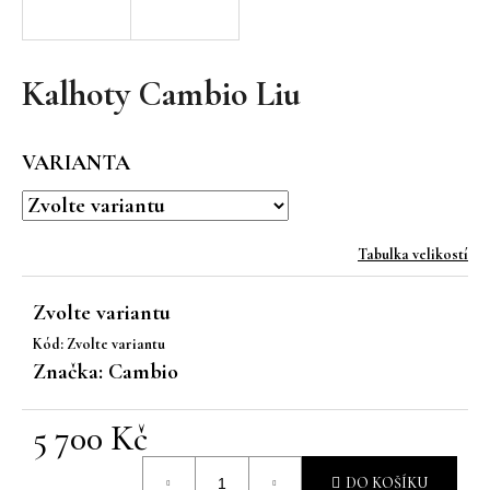
a
j
í
Kalhoty Cambio Liu
t
?
VARIANTA
Tabulka velikostí
HLEDAT
Zvolte variantu
Kód:
Zvolte variantu
D
Značka:
Cambio
o
p
5 700 Kč
o
r
Měrná
u
DO KOŠÍKU