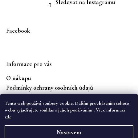
Sledovat na Instagramu
Facebook
Informace pro vás
O nákupu
Podmínky ochrany osobních údajů
Jaké značky prodáváme?
Tento web používá soubory cookie. Dalším procházením tohoto
Vrácení zboží
webu vyjadřujete souhlas s jejich používáním.. Více informací
zde
.
Vytvořil Shoptet
Nastavení