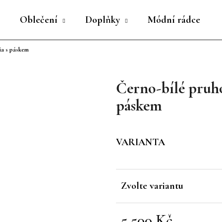
Oblečení
Doplňky
Módní rádce
ia s páskem
Co potřebujete najít?
Černo-bílé pruh
HLEDAT
páskem
Doporučujeme
VARIANTA
Zvolte variantu
5 500 Kč