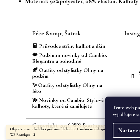
Materiál: 92%polyester, 08% elastan. Kalhoty
Z
á
Péče &amp; Šatník
Insta
p
a
👖 Průvodce střihy kalhot a džín
t
🍁 Podzimní novinky od Cambio:
í
Elegantní a pohodlné
🍂 Outfity od stylistky Oliny na
podzim
✨ Outfity od stylistky Oliny na
léto
💫 Novinky od Cambio: Stylové
kalhoty, které si zamilujete
Tento web po
vyjadřujete s
Copyright 2026
WS Boutique
. Všechna prá
Nastave
Objevte novou kolekci podzimních kalhot Cambio na eshopu i v kamenném obcho
WS Boutique. 🌷