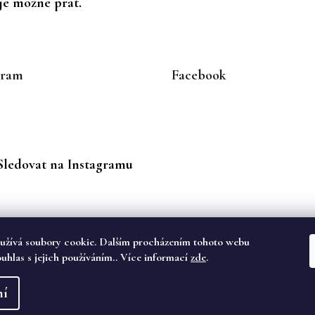
 je možné prát.
gram
Facebook
Sledovat na Instagramu
užívá soubory cookie. Dalším procházením tohoto webu
ouhlas s jejich používáním.. Více informací
zde
.
va vyhrazena.
ní
dě