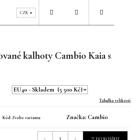
Hledat
Přihlášení
Nákupní
Péče & Šatník
Kontakty
CZK
košík
ované kalhoty Cambio Kaia s
Tabulka velikostí
Značka:
Cambio
Kód:
Zvolte variantu
DO KOŠÍKU