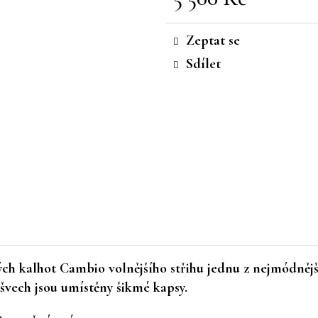
Měrná
cena:
Zeptat se
Sdílet
ch kalhot Cambio volnějšího střihu jednu z nejmódnějšíc
švech jsou umístěny šikmé kapsy.