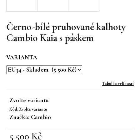
a
j
í
Černo-bílé pruhované kalhoty
t
Cambio Kaia s páskem
?
VARIANTA
HLEDAT
Tabulka velikostí
Zvolte variantu
D
Kód:
Zvolte variantu
o
Značka:
Cambio
p
o
r
5 500 Kč
u