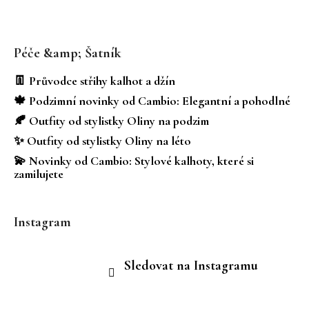
Z
á
Péče &amp; Šatník
p
a
👖 Průvodce střihy kalhot a džín
t
🍁 Podzimní novinky od Cambio: Elegantní a pohodlné
í
🍂 Outfity od stylistky Oliny na podzim
✨ Outfity od stylistky Oliny na léto
💫 Novinky od Cambio: Stylové kalhoty, které si
zamilujete
Instagram
Sledovat na Instagramu