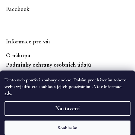
Facebook
Informace pro vás
O nákupu
Podmínky ochrany osobních údajů
Jaké značky prodáváme?
Tento web používá soubory cookie. Dalším procházením tohoto
Vrácení zboží
webu vyjadřujete souhlas s jejich používáním.. Více informací
zde
.
Vytvořil Shoptet
Nastavení
Copyright 2026
WS Boutique
. Všechna práva
vyhrazena.
Souhlasím
Objevte novou kolekci podzimních kalhot Cambio na eshopu i v
kamenném obchodě WS Boutique. 🌷