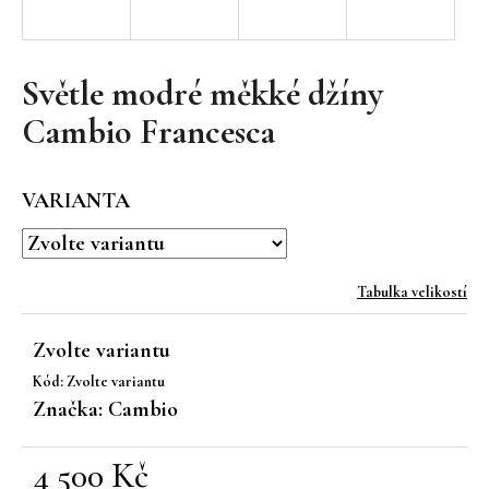
a
j
í
Světle modré měkké džíny
t
Cambio Francesca
?
VARIANTA
HLEDAT
Tabulka velikostí
Zvolte variantu
D
Kód:
Zvolte variantu
o
Značka:
Cambio
p
o
r
4 500 Kč
u