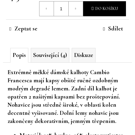
Měrná
č
DO KOŠÍKU
u
cena:
j
e
Zeptat se
Sdílet
m
e
Popis
Související (4)
Diskuze
Extrémně měkké dámské kalhoty Cambio
Francesca mají kapsy obšité ručně ozdobným
modrým degradé lemem. Zadní díl kalhot je
opatřen 2 našitými kapsami bez proštepování.
Nohavice jsou středně široké, v oblasti kolen
decentně vyšisované. Dolní lemy nohavic jsou
zakončeny dekorativním, jemným třepením.