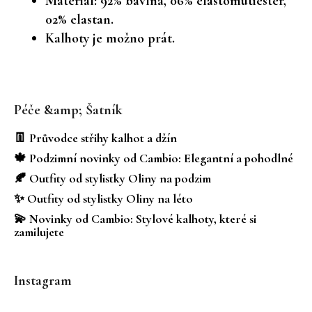
Materiál: 92% bavlna, 06% elastomutiester,
02% elastan.
Kalhoty je možno prát.
Z
á
Péče &amp; Šatník
p
a
👖 Průvodce střihy kalhot a džín
t
🍁 Podzimní novinky od Cambio: Elegantní a pohodlné
í
🍂 Outfity od stylistky Oliny na podzim
✨ Outfity od stylistky Oliny na léto
💫 Novinky od Cambio: Stylové kalhoty, které si
zamilujete
Instagram