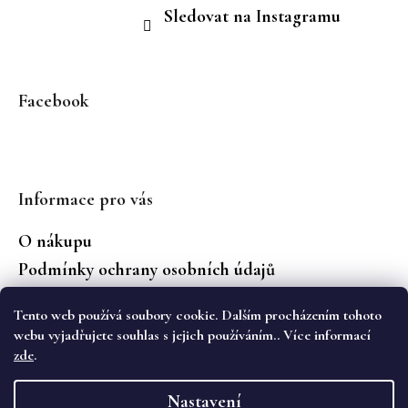
Sledovat na Instagramu
Facebook
Informace pro vás
O nákupu
Podmínky ochrany osobních údajů
Jaké značky prodáváme?
Tento web používá soubory cookie. Dalším procházením tohoto
Vrácení zboží
webu vyjadřujete souhlas s jejich používáním.. Více informací
zde
.
Vytvořil Shoptet
Nastavení