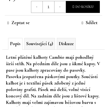
Měrná
č
DO KOŠÍKU
u
cena:
j
e
Zeptat se
Sdílet
m
e
Popis
Související (4)
Diskuze
Letní plátěné kalhoty Cambio mají pohodlný
širší střih. Na předním díle jsou 2 šikmé kapsy. V
pase jsou kalhoty zpracovány do pasovky.
Pasovka jeopatřena páskovými poutky. Součástí
kalhot je i textilní pásek zdobený z jedné
poloviny grafiti. Pásek má delší, volně visící
koncový díl. Na zadním díle jsou 2 lištové kapsy.
Kalhoty mají velmi zajímavou béžovou barvu s