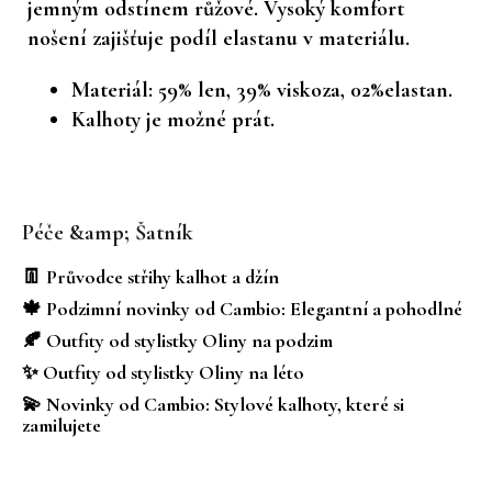
jemným odstínem růžové. Vysoký komfort
nošení zajišťuje podíl elastanu v materiálu.
Materiál: 59% len, 39% viskoza, 02%elastan.
Kalhoty je možné prát.
Z
á
Péče &amp; Šatník
p
a
👖 Průvodce střihy kalhot a džín
t
🍁 Podzimní novinky od Cambio: Elegantní a pohodlné
í
🍂 Outfity od stylistky Oliny na podzim
✨ Outfity od stylistky Oliny na léto
💫 Novinky od Cambio: Stylové kalhoty, které si
zamilujete