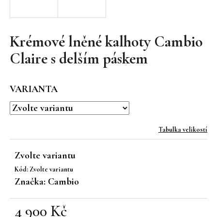
a
j
í
Krémové lněné kalhoty Cambio
t
Claire s delším páskem
?
VARIANTA
HLEDAT
Tabulka velikostí
Zvolte variantu
D
Kód:
Zvolte variantu
o
Značka:
Cambio
p
o
r
4 900 Kč
u