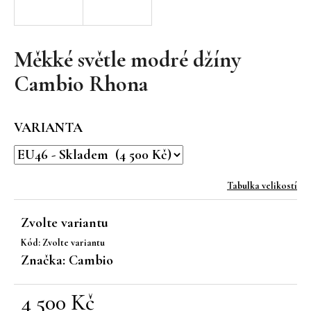
a
j
í
Měkké světle modré džíny
t
Cambio Rhona
?
VARIANTA
HLEDAT
Tabulka velikostí
Zvolte variantu
D
Kód:
Zvolte variantu
o
Značka:
Cambio
p
o
r
4 500 Kč
u