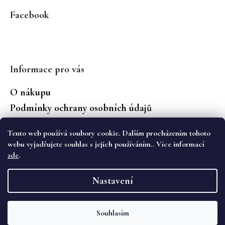
Facebook
Informace pro vás
O nákupu
Podmínky ochrany osobních údajů
Jaké značky prodáváme?
Tento web používá soubory cookie. Dalším procházením tohoto
Vrácení zboží
webu vyjadřujete souhlas s jejich používáním.. Více informací
zde
.
Vytvořil Shoptet
Nastavení
Copyright 2026
WS Boutique
. Všechna práva
vyhrazena.
Souhlasím
Objevte novou kolekci podzimních kalhot Cambio na eshopu i v
kamenném obchodě WS Boutique. 🌷