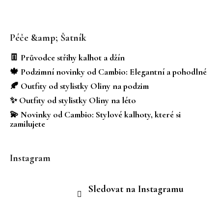
Z
á
Péče &amp; Šatník
p
a
👖 Průvodce střihy kalhot a džín
t
🍁 Podzimní novinky od Cambio: Elegantní a pohodlné
í
🍂 Outfity od stylistky Oliny na podzim
✨ Outfity od stylistky Oliny na léto
💫 Novinky od Cambio: Stylové kalhoty, které si
zamilujete
Instagram
Sledovat na Instagramu