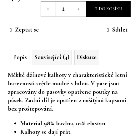
Měrná
č
DO KOŠÍKU
u
cena:
j
e
Zeptat se
Sdílet
m
e
Popis
Související (4)
Diskuze
Měkké džínové kalhoty v charakteristické letní
barevnosti světle modré s bílou. V pase jsou
zpracovány do pasovky opatřené poutky na
pásek. Zadní díl je opatřen 2 našitými kapsami
bez proštepování.
Materiál 98% bavlna, 02% elastan.
Kalhoty se dají prát.