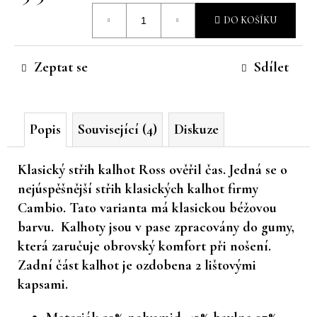
Měrná
č
DO KOŠÍKU
u
cena:
j
e
Zeptat se
Sdílet
m
e
Popis
Související (4)
Diskuze
Klasický střih kalhot Ross ověřil čas. Jedná se o
nejúspěšnější střih klasických kalhot firmy
Cambio. Tato varianta má klasickou béžovou
barvu. Kalhoty jsou v pase zpracovány do gumy,
která zaručuje obrovský komfort při nošení.
Zadní část kalhot je ozdobena 2 lištovými
kapsami.