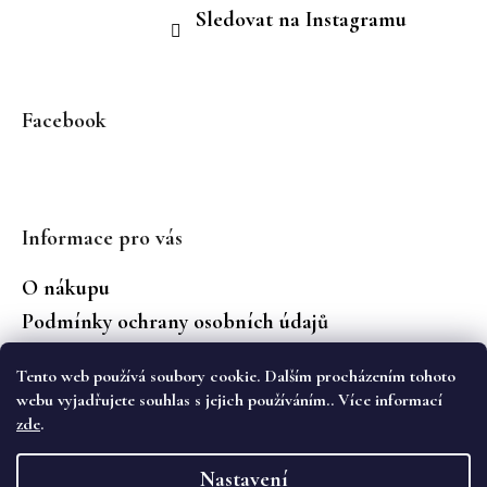
Sledovat na Instagramu
Facebook
Informace pro vás
O nákupu
Podmínky ochrany osobních údajů
Jaké značky prodáváme?
Tento web používá soubory cookie. Dalším procházením tohoto
Vrácení zboží
webu vyjadřujete souhlas s jejich používáním.. Více informací
zde
.
Vytvořil Shoptet
Nastavení