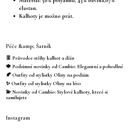
Materiál: 50% polyamid, 43% bavlna,07%
elastan.
Kalhoty je možno prát.
Z
á
Péče &amp; Šatník
p
a
👖 Průvodce střihy kalhot a džín
t
🍁 Podzimní novinky od Cambio: Elegantní a pohodlné
í
🍂 Outfity od stylistky Oliny na podzim
✨ Outfity od stylistky Oliny na léto
💫 Novinky od Cambio: Stylové kalhoty, které si
zamilujete
Instagram