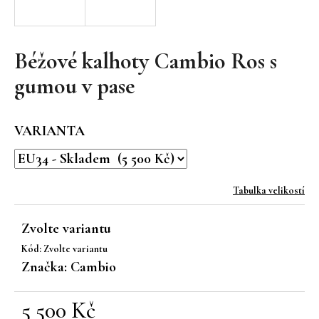
a
j
í
Béžové kalhoty Cambio Ros s
t
gumou v pase
?
VARIANTA
HLEDAT
Tabulka velikostí
Zvolte variantu
D
Kód:
Zvolte variantu
o
Značka:
Cambio
p
o
r
5 500 Kč
u