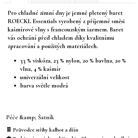
č
u
Pro chladné zimní dny je jemně pletený baret
j
ROECKL Essentials vyrobený z příjemné směsi
e
kašmírové vlny s francouzským šarmem. Baret
m
vás ochrání před chladem díky kvalitnímu
e
zpracování a použitých materiálech.
33 % viskóza, 23 % nylon, 20 % bavlna, 20 %
vlna, 4 % kašmír
univerzální velikost
barva světle modrá
Z
á
Péče &amp; Šatník
p
a
👖 Průvodce střihy kalhot a džín
t