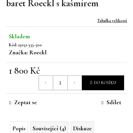
baret Roeckl s kašmírem
a
j
Tabulka velikostí
í
t
Skladem
?
Kód:
23031-353-500
Značka:
Roeckl
1 800 Kč
HLEDAT
Měrná
DO KOŠÍKU
cena:
D
Zeptat se
Sdílet
o
p
o
r
Popis
Související (4)
Diskuze
u