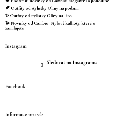
🍁 Podzimní novinky od Cambio: Elegantní a pohodlné
í
🍂 Outfity od stylistky Oliny na podzim
✨ Outfity od stylistky Oliny na léto
💫 Novinky od Cambio: Stylové kalhoty, které si
zamilujete
Instagram
Sledovat na Instagramu
Facebook
Informace pro vás