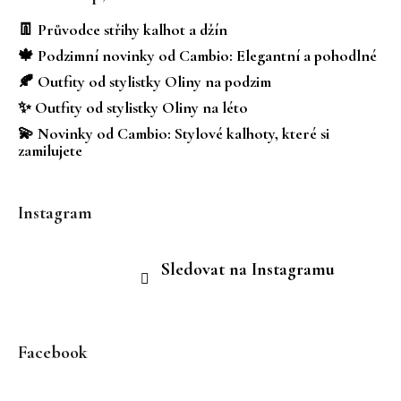
p
a
👖 Průvodce střihy kalhot a džín
t
🍁 Podzimní novinky od Cambio: Elegantní a pohodlné
í
🍂 Outfity od stylistky Oliny na podzim
✨ Outfity od stylistky Oliny na léto
💫 Novinky od Cambio: Stylové kalhoty, které si
zamilujete
Instagram
Sledovat na Instagramu
Facebook