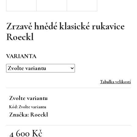
a
j
í
Zrzavě hnědé klasické rukavice
t
Roeckl
?
VARIANTA
HLEDAT
Tabulka velikostí
Zvolte variantu
D
Kód:
Zvolte variantu
o
Značka:
Roeckl
p
o
r
4 600 Kč
u