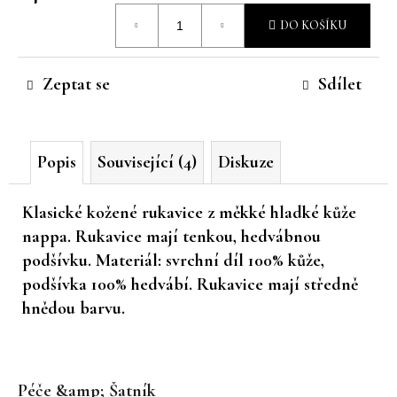
Měrná
č
DO KOŠÍKU
u
cena:
j
e
Zeptat se
Sdílet
m
e
Popis
Související (4)
Diskuze
Klasické kožené rukavice z měkké hladké kůže
nappa. Rukavice mají tenkou, hedvábnou
podšívku. Materiál: svrchní díl 100% kůže,
podšívka 100% hedvábí. Rukavice mají středně
hnědou barvu.
Z
á
Péče &amp; Šatník