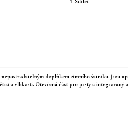
Sdílet
epostradatelným doplňkem zimního šatníku. Jsou upl
ětru a vlhkosti. Otevřená část pro prsty a integrovaný