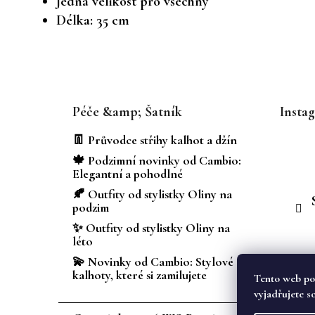
Jedna velikost pro všechny
Délka: 35 cm
Z
á
Péče &amp; Šatník
Insta
p
a
👖 Průvodce střihy kalhot a džín
t
🍁 Podzimní novinky od Cambio:
í
Elegantní a pohodlné
🍂 Outfity od stylistky Oliny na
podzim
✨ Outfity od stylistky Oliny na
léto
💫 Novinky od Cambio: Stylové
kalhoty, které si zamilujete
Tento web po
vyjadřujete s