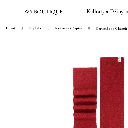
K
Přejít
o
na
Kalhoty a Džíny
Zpět
Zpět
š
obsah
do
do
í
Domů
Doplňky
Rukavice a čepice
Červené 100% kašmír
obchodu
obchodu
k