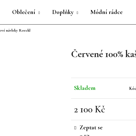
Oblečení
Doplňky
Módní rádce
ové návleky Roeckl
Co potřebujete najít?
Červené 100% ka
HLEDAT
Doporučujeme
Skladem
Kód
2 100 Kč
Měrná
cena:
Zeptat se