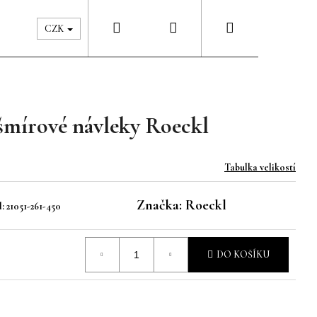
Hledat
Přihlášení
Nákupní
Péče & Šatník
Kontakty
CZK
košík
šmírové návleky Roeckl
Tabulka velikostí
Značka:
Roeckl
:
21051-261-450
DO KOŠÍKU