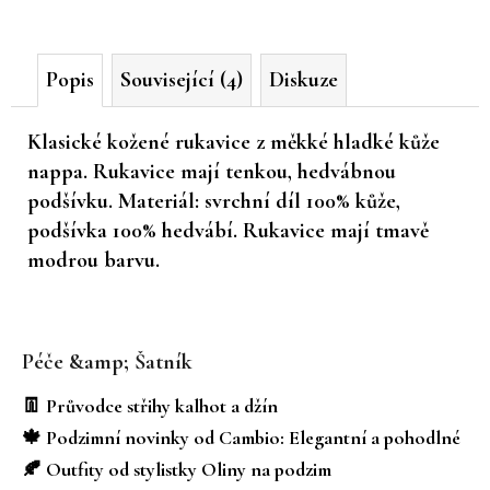
č
u
j
Popis
Související (4)
Diskuze
e
m
e
Klasické kožené rukavice z měkké hladké kůže
nappa. Rukavice mají tenkou, hedvábnou
podšívku. Materiál: svrchní díl 100% kůže,
podšívka 100% hedvábí. Rukavice mají tmavě
modrou barvu.
Z
á
Péče &amp; Šatník
p
a
👖 Průvodce střihy kalhot a džín
t
🍁 Podzimní novinky od Cambio: Elegantní a pohodlné
í
🍂 Outfity od stylistky Oliny na podzim