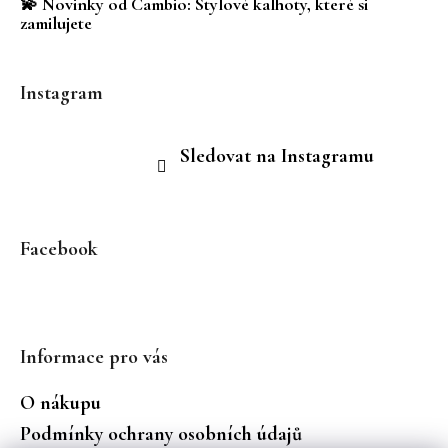
💫 Novinky od Cambio: Stylové kalhoty, které si
k
č
zamilujete
y
u
v
j
ý
e
Instagram
p
m
i
e
s
Sledovat na Instagramu
u
Facebook
Informace pro vás
O nákupu
Podmínky ochrany osobních údajů