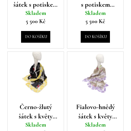
d
t
šátek s potiskem
s potiskem
a
u
ů
Skladem
Skladem
Boutique
Boutique
j
k
5 500 Kč
5 500 Kč
í
Moschino
Moschino
t
t
ů
?
DO KOŠÍKU
DO KOŠÍKU
HLEDAT
D
o
Černo-žlutý
Fialovo-hnědý
p
šátek s květy
šátek s květy
o
r
Skladem
Skladem
Boutique
Boutique
u