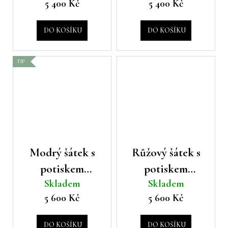
5 400 Kč
5 400 Kč
Moschino
Moschino
č
u
j
DO KOŠÍKU
DO KOŠÍKU
e
m
TIP
e
Modrý šátek s
Růžový šátek s
potiskem
potiskem
Skladem
Skladem
Boutique
Boutique
5 600 Kč
5 600 Kč
Moschino
Moschino
DO KOŠÍKU
DO KOŠÍKU