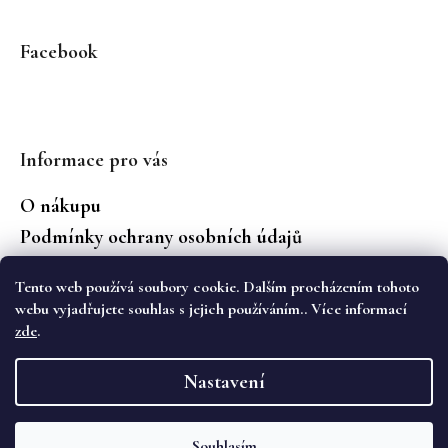
Facebook
Informace pro vás
O nákupu
Podmínky ochrany osobních údajů
Jaké značky prodáváme?
Tento web používá soubory cookie. Dalším procházením tohoto
Vrácení zboží
webu vyjadřujete souhlas s jejich používáním.. Více informací
zde
.
Vytvořil Shoptet
Nastavení
Copyright 2026
WS Boutique
. Všechna práva
vyhrazena.
Souhlasím
Objevte novou kolekci podzimních kalhot Cambio na eshopu i v