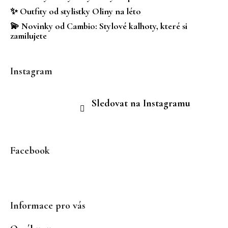
r
č
✨ Outfity od stylistky Oliny na léto
v
u
💫 Novinky od Cambio: Stylové kalhoty, které si
k
j
zamilujete
y
e
v
m
ý
e
Instagram
p
i
s
Sledovat na Instagramu
u
Facebook
Informace pro vás