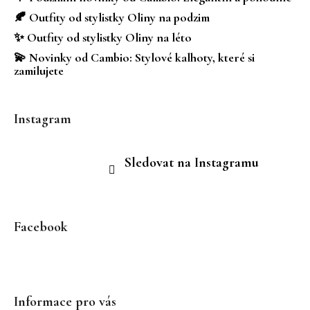
í
🍂 Outfity od stylistky Oliny na podzim
✨ Outfity od stylistky Oliny na léto
💫 Novinky od Cambio: Stylové kalhoty, které si
zamilujete
Instagram
Sledovat na Instagramu
Facebook
Informace pro vás