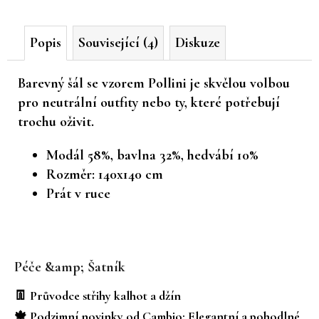
č
u
Popis
Související (4)
Diskuze
j
e
m
Barevný šál se vzorem Pollini je skvělou volbou
e
pro neutrální outfity nebo ty, které potřebují
trochu oživit.
Modál 58%, bavlna 32%, hedvábí 10%
Rozměr: 140x140 cm
Prát v ruce
Z
á
Péče &amp; Šatník
p
a
👖 Průvodce střihy kalhot a džín
t
🍁 Podzimní novinky od Cambio: Elegantní a pohodlné