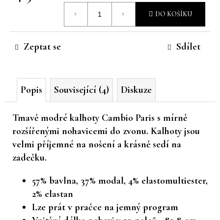
Měrná
č
DO KOŠÍKU
u
cena:
j
e
Zeptat se
Sdílet
m
e
Popis
Související (4)
Diskuze
Tmavě modré kalhoty Cambio Paris s mírně
rozšířenými nohavicemi do zvonu. Kalhoty jsou
velmi příjemné na nošení a krásně sedí na
zadečku.
57% bavlna, 37% modal, 4% elastomultiester,
2% elastan
Lze prát v pračce na jemný program