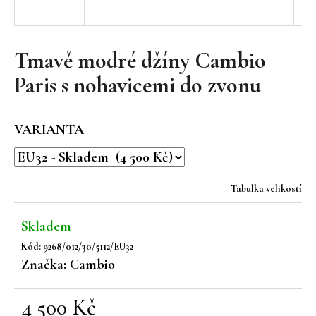
a
j
í
Tmavě modré džíny Cambio
t
Paris s nohavicemi do zvonu
?
VARIANTA
HLEDAT
Tabulka velikostí
Skladem
D
Kód:
9268/012/30/5112/EU32
o
Značka:
Cambio
p
o
r
4 500 Kč
u