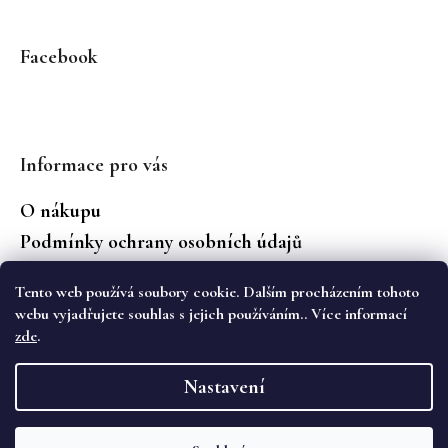
Facebook
Informace pro vás
O nákupu
Podmínky ochrany osobních údajů
Jaké značky prodáváme?
Tento web používá soubory cookie. Dalším procházením tohoto
Vrácení zboží
webu vyjadřujete souhlas s jejich používáním.. Více informací
zde
.
Vytvořil Shoptet
Nastavení
Copyright 2026
WS Boutique
. Všechna práva
vyhrazena.