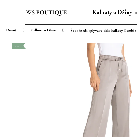
K
Přejít
o
na
Kalhoty a Džíny
Zpět
Zpět
š
obsah
do
do
í
Domů
Kalhoty a Džíny
Šedohnědé splývavé delší kalhoty Cambio 
obchodu
obchodu
k
TIP