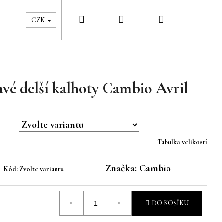
Hledat
Přihlášení
Nákupní
Péče & Šatník
Kontakty
CZK
košík
vé delší kalhoty Cambio Avril
Tabulka velikostí
Značka:
Cambio
Kód:
Zvolte variantu
DO KOŠÍKU