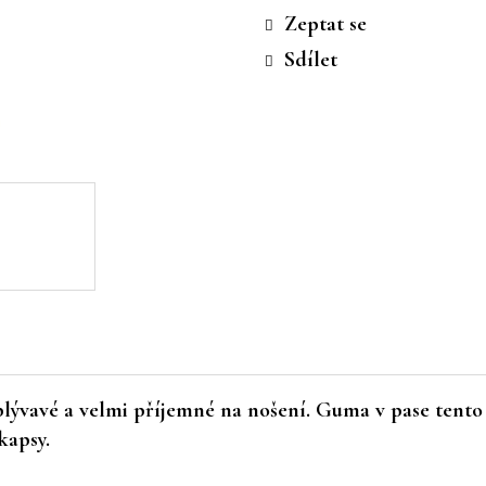
cena:
Zeptat se
Sdílet
splývavé a velmi příjemné na nošení. Guma v pase tent
 kapsy.