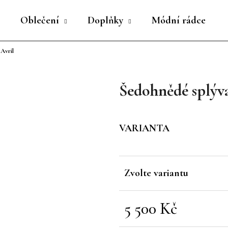
Oblečení
Doplňky
Módní rádce
Avril
Co potřebujete najít?
Šedohnědé splýva
HLEDAT
VARIANTA
Doporučujeme
Zvolte variantu
5 500 Kč
Měrná