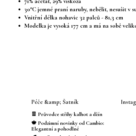
71% acetát, 29% viskóza
30°C jemné praní naruby, nebělit, nesušit v s
Vnitřní délka nohavic 32 palců - 81,3 cm
Modelka je vysoká 177 cm a má na sobě velik
Z
á
Péče &amp; Šatník
Insta
p
a
👖 Průvodce střihy kalhot a džín
t
🍁 Podzimní novinky od Cambio:
í
Elegantní a pohodlné