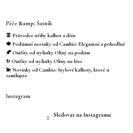
Z
á
Péče &amp; Šatník
p
a
👖 Průvodce střihy kalhot a džín
t
🍁 Podzimní novinky od Cambio: Elegantní a pohodlné
í
🍂 Outfity od stylistky Oliny na podzim
✨ Outfity od stylistky Oliny na léto
💫 Novinky od Cambio: Stylové kalhoty, které si
zamilujete
Instagram
Sledovat na Instagramu