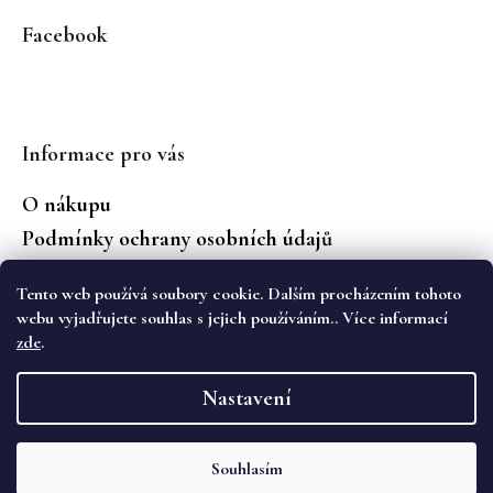
Facebook
Informace pro vás
O nákupu
Podmínky ochrany osobních údajů
Jaké značky prodáváme?
Tento web používá soubory cookie. Dalším procházením tohoto
Vrácení zboží
webu vyjadřujete souhlas s jejich používáním.. Více informací
zde
.
Vytvořil Shoptet
Nastavení
Copyright 2026
WS Boutique
. Všechna práva
vyhrazena.
Souhlasím
Objevte novou kolekci podzimních kalhot Cambio na eshopu i v
kamenném obchodě WS Boutique. 🌷