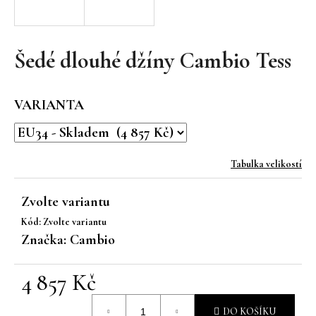
a
j
í
Šedé dlouhé džíny Cambio Tess
t
?
VARIANTA
Tabulka velikostí
HLEDAT
Zvolte variantu
Kód:
Zvolte variantu
D
Značka:
Cambio
o
p
4 857 Kč
o
r
Měrná
u
DO KOŠÍKU