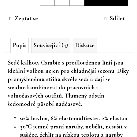
cena:
č
u
Zeptat se
Sdílet
j
e
m
e
Popis
Související (4)
Diskuze
Šedé kalhoty Cambio
s prodlouženou linií jsou
ideální volbou nejen pro chladnější sezonu. Díky
promyšlenému střihu skvěle sedí a dají se
snadno kombinovat do pracovních i
volnočasových outfitů. Tlumený odstín
šedomodré působí nadčasově.
92% bavlna, 6% elastomultiester, 2% elastan
30°C jemné praní naruby, nebělit, nesušit v
sušičce, žehlit na nízkou teplotu a naruby